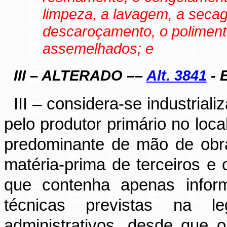
limpeza, a lavagem, a seca
descaroçamento, o polimento
assemelhados; e
III – ALTERADO ––
Alt. 3841
- E
III – considera-se industrial
pelo produtor primário no loca
predominante de mão de obra
matéria-prima de terceiros 
que contenha apenas inform
técnicas previstas na l
administrativos, desde que 