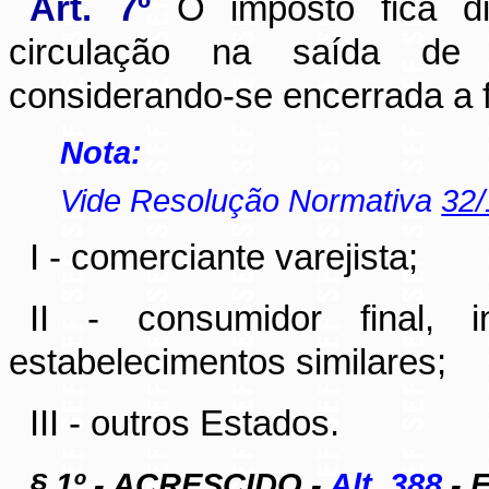
Art. 7º
O imposto fica di
circulação na saída de 
considerando-se encerrada a f
Nota:
Vide Resolução Normativa
32
I - comerciante varejista;
II - consumidor final, i
estabelecimentos similares;
III - outros Estados.
§ 1º - ACRESCIDO -
Alt. 388
- E