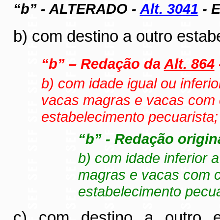
“b” - ALTERADO -
Alt. 3041
- E
b) com destino a outro estab
“b” – Redação da
Alt. 864
b) com idade igual ou inferio
vacas magras e vacas com c
estabelecimento pecuarista;
“b” - Redação origina
b) com idade inferior a
magras e vacas com cr
estabelecimento pecua
c) com destino a outro e