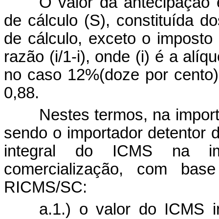
O valor da antecipação 
de cálculo (S), constituída 
de cálculo, exceto o imposto (A
razão (i/1-i), onde (i) é a al
no caso 12%
(
doze por cento),
0,88.
Nestes termos, na import
sendo o importador detentor 
integral do ICMS na im
comercialização, com ba
RICMS/SC:
a.
1.) o valor do ICMS 