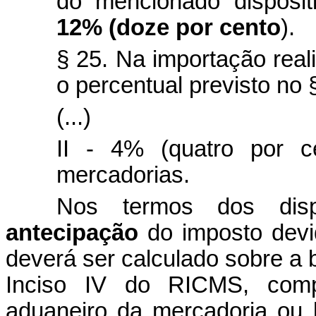
do mencionado disposit
12% (doze por cento
).
§ 25. Na importação real
o percentual previsto no 
(...)
II - 4% (quatro por c
mercadorias.
Nos termos dos disp
antecipação
do imposto devi
deverá ser calculado sobre a b
Inciso IV do RICMS, compr
aduaneiro da mercadoria ou