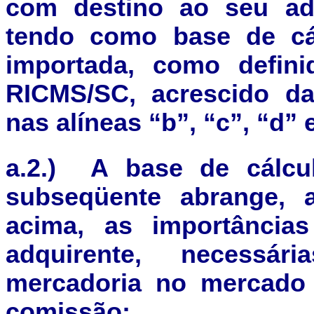
com destino ao seu adq
tendo como base de cá
importada, como defini
RICMS/SC, acrescido da
nas alíneas “b”, “c”, “d” 
a.
2.)
A base de cálcu
subseqüente abrange, 
acima, as importância
adquirente, necessár
mercadoria no mercado i
comissão;