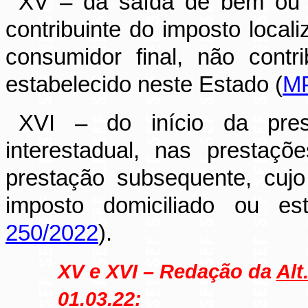
XV – da saída de bem ou 
contribuinte do imposto local
consumidor final, não contr
estabelecido neste Estado (
MP
XVI – do início da pres
interestadual, nas prestaç
prestação subsequente, cujo
imposto domiciliado ou es
250/2022
).
XV e XVI – Redação da
Alt
01.03.22: