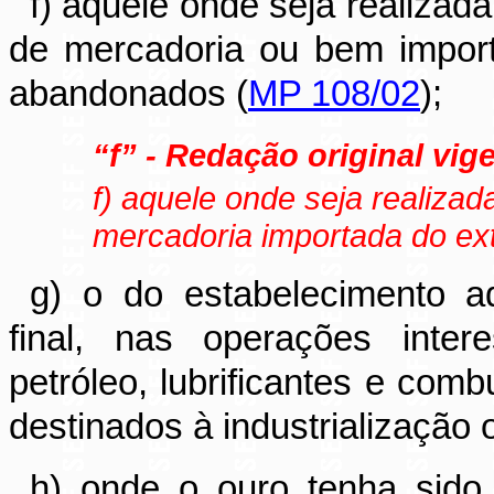
f) aquele onde seja realizad
de mercadoria ou bem import
abandonados (
MP 108/02
);
“f” - Redação original vige
f) aquele onde seja realizad
mercadoria importada do ext
g) o do estabelecimento ad
final, nas operações inter
petróleo, lubrificantes e com
destinados à industrialização 
h) onde o ouro tenha sido