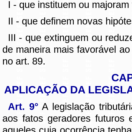
I - que instituem ou majoram 
II - que definem novas hipóte
III - que extinguem ou reduz
de maneira mais favorável ao 
no art. 89.
CAP
APLICAÇÃO DA LEGISL
Art. 9°
A legislação tributár
aos fatos geradores futuros
aqueles cuja ocorrência tenha