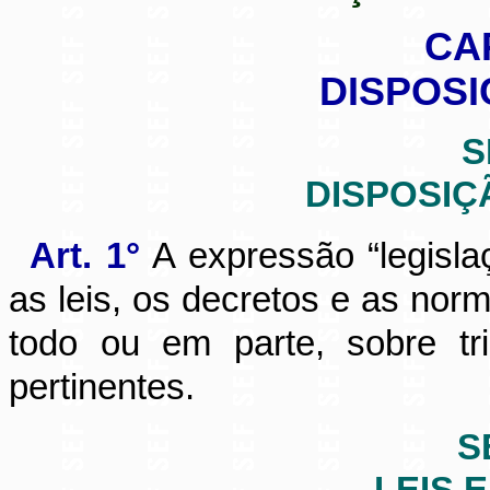
CA
DISPOSI
S
DISPOSIÇ
Art. 1°
A expressão “legisla
as leis, os decretos e as no
todo ou em parte, sobre tri
pertinentes.
S
LEIS 