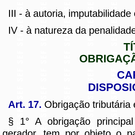
III - à autoria, imputabilidade
IV - à natureza da penalidad
TÍ
OBRIGAÇÃ
CA
DISPOSI
Art. 17.
Obrigação tributária 
§ 1° A obrigação principa
gerador, tem por objeto o p