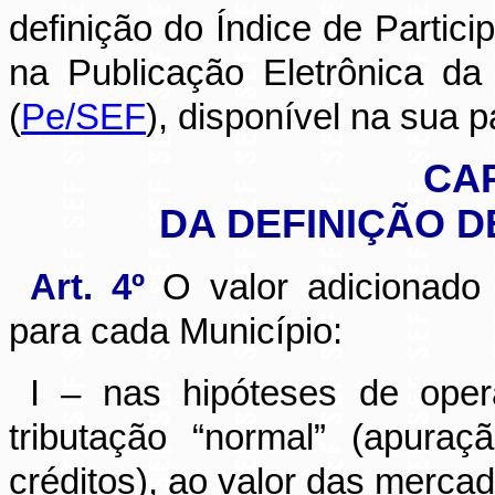
definição do Índice de Partic
na Publicação Eletrônica d
(
Pe/SEF
), disponível na sua p
CAP
DA DEFINIÇÃO D
Art. 4º
O valor adicionado 
para cada Município:
I – nas hipóteses de ope
tributação “normal” (apuraç
créditos), ao valor das mercad