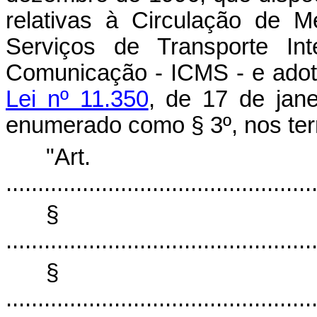
relativas à Circulação de 
Serviços de Transporte Int
Comunicação - ICMS - e adota
Lei nº 11.350
, de 17 de jane
enumerado como § 3º, nos te
"Ar
................................................
§
................................................
§
................................................