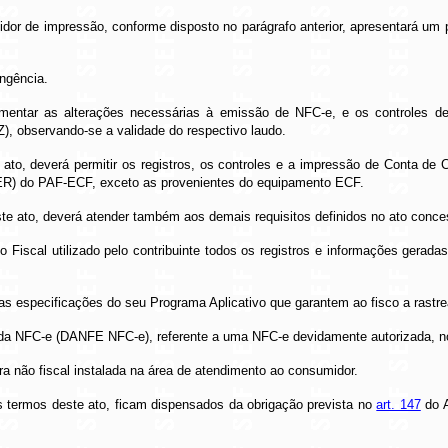
idor de impressão, conforme disposto no parágrafo anterior, apresentará um 
ngência.
ementar as alterações necessárias à emissão de NFC-e, e os controles de
, observando-se a validade do respectivo laudo.
to, deverá permitir os registros, os controles e a impressão de Conta de 
(ER) do PAF-ECF, exceto as provenientes do equipamento ECF.
te ato, deverá atender também aos demais requisitos definidos no ato conce
 Fiscal utilizado pelo contribuinte todos os registros e informações gerad
 as especificações do seu Programa Aplicativo que garantem ao fisco a rastr
 da NFC-e (DANFE NFC-e), referente a uma NFC-e devidamente autorizada, no
 não fiscal instalada na área de atendimento ao consumidor.
s termos deste ato, ficam dispensados da obrigação prevista no
art. 147
do A