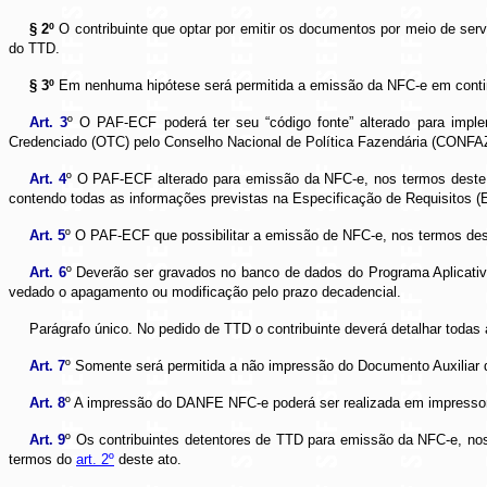
§ 2º
O contribuinte que optar por emitir os documentos por meio de serv
do TTD.
§ 3º
Em nenhuma hipótese será permitida a emissão da NFC-e em conti
Art. 3
º O PAF-ECF poderá ter seu “código fonte” alterado para impl
Credenciado (OTC) pelo Conselho Nacional de Política Fazendária (CONFAZ)
Art. 4
º O PAF-ECF alterado para emissão da NFC-e, nos termos deste a
contendo todas as informações previstas na Especificação de Requisitos 
Art. 5
º O PAF-ECF que possibilitar a emissão de NFC-e, nos termos des
Art. 6
º Deverão ser gravados no banco de dados do Programa Aplicativo
vedado o apagamento ou modificação pelo prazo decadencial.
Parágrafo único. No pedido de TTD o contribuinte deverá detalhar todas
Art. 7
º Somente será permitida a não impressão do Documento Auxiliar
Art. 8
º A impressão do DANFE NFC-e poderá ser realizada em impressora
Art. 9
º Os contribuintes detentores de TTD para emissão da NFC-e, no
termos do
art. 2º
deste ato.