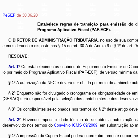
PeSEF
de 30.06.20
Estabelece regras de transição para emissão do 
Programa Aplicativo Fiscal (PAF-ECF).
O
DIRETOR DE ADMINISTRAÇÃO TRIBUTÁRIA
, no uso de sua compe
e considerando o disposto nos § 15 do art. 30-A do Anexo 9 e § 1º do art.
RESOLVE:
Art. 1
º Os estabelecimentos usuários de Equipamento Emissor de Cupom 
lo por meio do Programa Aplicativo Fiscal (PAF-ECF), de versão mínima 
§ 1º
A autorização da NFC-e deverá ser obtida por meio do ambiente aut
§ 2º
Enquanto não for divulgado o cronograma de obrigatoriedade de em
(GESAC) será responsável pela seleção dos contribuintes e dos desenvolve
§ 3º
Os contribuintes selecionados nos termos do § 2º deste artigo dever
Art. 2
º Havendo impossibilidade técnica de se obter a autorizaçã
desenvolvido nos termos do
Convênio ICMS 09/2009
, em substituição ao m
§ 1º
A impressão do Cupom Fiscal poderá ocorrer diretamente ou por mei