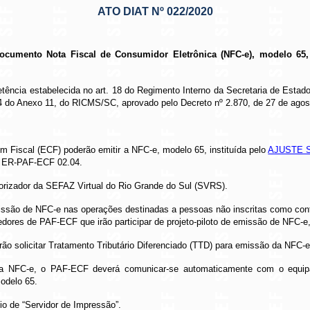
ATO DIAT Nº 022/2020
documento Nota Fiscal de Consumidor Eletrônica (NFC-e), modelo 6
tência estabelecida no art. 18 do Regimento Interno da Secretaria de Esta
 94 do Anexo 11, do RICMS/SC, aprovado pelo Decreto nº 2.870, de 27 de agos
Fiscal (ECF) poderão emitir a NFC-e, modelo 65, instituída pelo
AJUSTE SI
da ER-PAF-ECF 02.04.
orizador da SEFAZ Virtual do Rio Grande do Sul (SVRS).
issão de NFC-e nas operações destinadas a pessoas não inscritas como contr
dores de PAF-ECF que irão participar de projeto-piloto de emissão de NFC-e
ão solicitar Tratamento Tributário Diferenciado (TTD) para emissão da NFC-e
o da NFC-e, o PAF-ECF deverá comunicar-se automaticamente com o equ
odelo 65.
o de “Servidor de Impressão”.