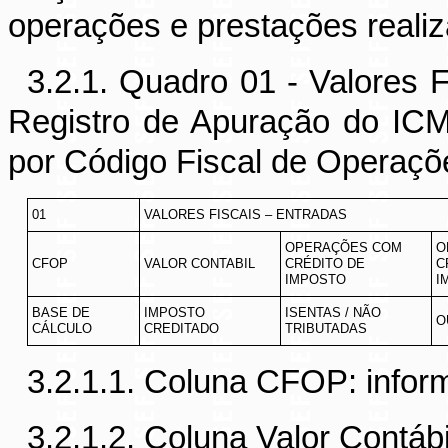
operações e prestações reali
3.2.1. Quadro 01 - Valores F
Registro de Apuração do ICMS
por Código Fiscal de Operaçõ
01
VALORES FISCAIS – ENTRADAS
OPERAÇÕES COM
O
CFOP
VALOR CONTABIL
CRÉDITO DE
C
IMPOSTO
I
BASE DE
IMPOSTO
ISENTAS / NÃO
O
CÁLCULO
CREDITADO
TRIBUTADAS
3.2.1.1. Coluna CFOP: info
3.2.1.2. Coluna Valor Contábi