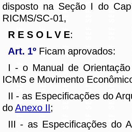
disposto na Seção I do Capí
RICMS/SC-01,
R E S O L V E
:
Art. 1º
Ficam aprovados:
I - o Manual de Orientaçã
ICMS e Movimento Econômico
II - as Especificações do Ar
do
Anexo II
;
III - as Especificações do 