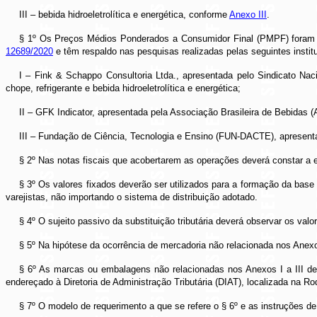
III – bebida hidroeletrolítica e energética, conforme
Anexo III
.
§ 1º Os Preços Médios Ponderados a Consumidor Final (PMPF) foram o
12689/2020
e têm respaldo nas pesquisas realizadas pelas seguintes instit
I – Fink & Schappo Consultoria Ltda., apresentada pelo Sindicato Nac
chope, refrigerante e bebida hidroeletrolítica e energética;
II – GFK Indicator, apresentada pela Associação Brasileira de Bebidas 
III – Fundação de Ciência, Tecnologia e Ensino (FUN-DACTE), apresenta
§ 2º Nas notas fiscais que acobertarem as operações deverá constar a e
§ 3º Os valores fixados deverão ser utilizados para a formação da base d
varejistas, não importando o sistema de distribuição adotado.
§ 4º O sujeito passivo da substituição tributária deverá observar os v
§ 5º Na hipótese da ocorrência de mercadoria não relacionada nos Anexos 
§ 6º As marcas ou embalagens não relacionadas nos Anexos I a III des
endereçado à Diretoria de Administração Tributária (DIAT), localizada na
§ 7º O modelo de requerimento a que se refere o § 6º e as instruções d