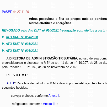
PeSEF
de 27.11.20
Adota pesquisas e fixa os preços médios ponderad
hidroeletrolítica e energética.
REVOGADO pelo
Ato DIAT nº 010/2021
(revogação com efeitos a partir 
V.
ATO DIAT Nº 054/2020
V.
ATO DIAT Nº 001/202
1
V.
ATO DIAT Nº 006/202
1
A
DIRETORA DE ADMINISTRAÇÃO TRIBUTÁRIA
, no uso de sua comp
e considerando o disposto no § 3º do art. 41 da Lei n° 10.297, de 26 de
pela Portaria SEF nº 182, de 30 de novembro de 2007,
R E S O L V E:
Art. 1
º Para fins de cálculo do ICMS devido por substituição tributár
seguintes bebidas:
I – cerveja e chope, conforme
Anexo I
;
II – refrigerante, conforme
Anexo II
; e