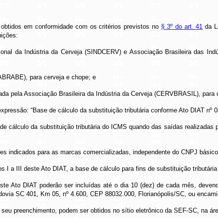
btidos em conformidade com os critérios previstos no
§ 3º do art. 41
da L
uições:
ional da Indústria da Cerveja (SINDCERV) e Associação Brasileira das Indús
(ABRABE), para cerveja e chope; e
da pela Associação Brasileira da Indústria da Cerveja (CERVBRASIL), para 
xpressão: “Base de cálculo da substituição tributária conforme Ato DIAT nº 0
e cálculo da substituição tributária do ICMS quando das saídas realizadas pe
alores indicados para as marcas comercializadas, independente do CNPJ básico
I a III deste Ato DIAT, a base de cálculo para fins de substituição tributária
te Ato DIAT poderão ser incluídas até o dia 10 (dez) de cada mês, devendo 
 Rodovia SC 401, Km 05, nº 4.600, CEP 88032.000, Florianópolis/SC, ou encam
e seu preenchimento, podem ser obtidos no sítio eletrônico da SEF-SC, na ár