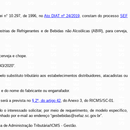
ei n° 10.297, de 1996, no
Ato DIAT nº 24/2019
, constam do processo
SEF
trias de Refrigerantes e de Bebidas não Alcoólicas (ABIR), para cerveja,
cerveja e chope.
43/2020”.
lo substituto tributário aos estabelecimentos distribuidores, atacadistas ou
 e do nome do fabricante ou engarrafador.
 será a prevista no
§ 2º, do artigo 42
, do Anexo 3, do RICMS/SC-01.
o interessado solicitar, por meio de requerimento, de modelo específico,
inhado por e-mail ao endereço “gesbebidas@sefaz.sc.gov.br”.
ea de Administração Tributária/ICMS - Gestão.