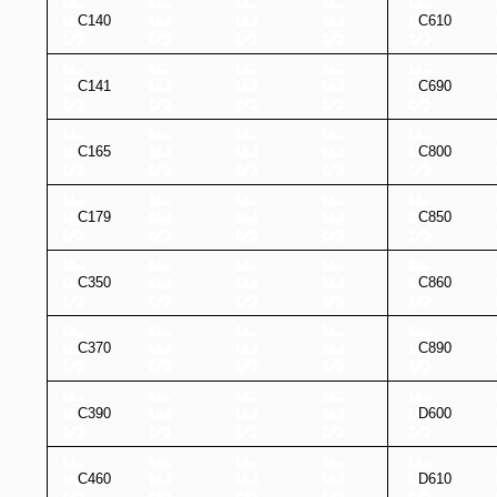
C140
C610
C141
C690
C165
C800
C179
C850
C350
C860
C370
C890
C390
D600
C460
D610