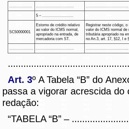
....................
.................................
.....................................
5 – ...........................
Estorno de crédito relativo
Registrar neste código, o 
ao valor do ICMS normal,
valor do ICMS normal de 
SC50000001
apropriado na entrada, de
tributária apropriado na 
mercadoria com ST.
no An.3, art. 17, §12, I e 
.....................
.................................
.....................................
............................................
Art. 3
º
A Tabela “B” do Anexo
passa a vigorar acrescida do
redação:
“TABELA “B” – ...........................