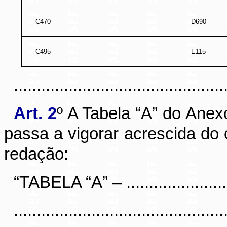
C470
D690
C495
E115
............................................
Art. 2
º
A Tabela “A” do Anexo
passa a vigorar acrescida do
redação:
“TABELA “A” – ...........................
..............................................