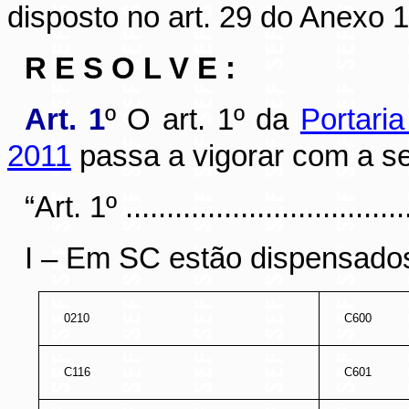
disposto no art. 29 do Anexo
R E S O L V E :
Art. 1
º
O art. 1º da
Portari
2011
passa a vigorar com a se
“Art. 1º ....................................
I – Em SC estão dispensados
0210
C600
C116
C601