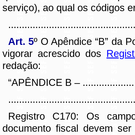
serviço), ao qual os códigos e
............................................
Art. 5
º O Apêndice “B” da
Po
vigorar acrescido dos
Regis
redação:
“APÊNDICE B – ..........................
..............................................
Registro C170: Os cam
documento fiscal devem ser