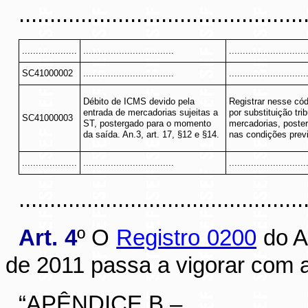
..............................................
....................
.................................
............................
SC41000002
.................................
............................
Débito de ICMS devido pela
Registrar nesse có
entrada de mercadorias sujeitas a
por substituição tri
SC41000003
ST, postergado para o momento
mercadorias, poste
da saída. An.3, art. 17, §12 e §14.
nas condições previ
....................
.................................
............................
............................................
Art. 4
º O
Registro 0200
do A
de 2011
p
assa a vigorar com 
“APÊNDICE B – ..........................