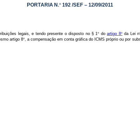
PORTARIA N.
°
192 /SEF – 12/09/2011
ções legais, e tendo presente o disposto no § 1
°
do
artigo 8
°
da Lei n
smo artigo 8
°
, a compensação em conta gráfica do ICMS próprio ou por substi