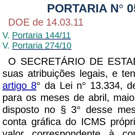
PORTARIA N
°
0
DOE de 14.03.11
V.
Portaria 144/11
V.
Portaria 274/10
O SECRETÁRIO DE ESTADO
suas atribuições legais, e t
artigo 8
°
da Lei n
°
13.334, de
para os meses de abril, mai
disposto no § 3
°
desse mes
conta gráfica do ICMS próprio
valor correspondente à co