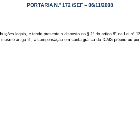
PORTARIA N.° 172 /SEF – 06/11/2008
ibuições legais, e tendo presente o disposto no § 1° do artigo 8° da Lei n°
e mesmo artigo 8°, a compensação em conta gráfica do ICMS próprio ou por su