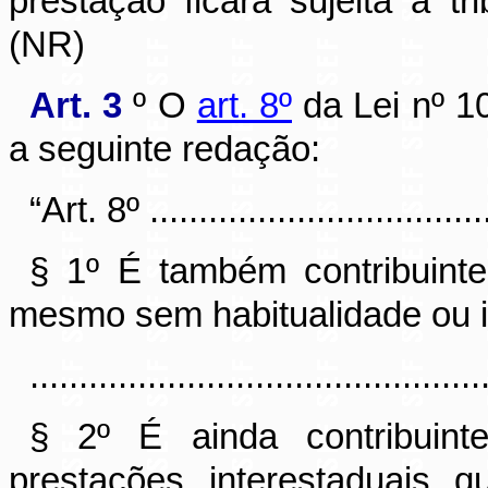
prestação ficará sujeita à tr
(NR)
Art. 3
º O
art. 8º
da Lei nº 1
a seguinte redação:
“Art. 8º ....................................
§ 1º É também contribuinte
mesmo sem habitualidade ou in
..............................................
§ 2º É ainda contribuin
prestações interestaduais 