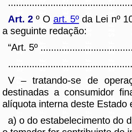
............................................
Art. 2
º O
art. 5º
da Lei nº 1
a seguinte redação:
“Art. 5º ....................................
..............................................
V – tratando-se de operaç
destinadas a consumidor fin
alíquota interna deste Estado e
a) o do estabelecimento do d