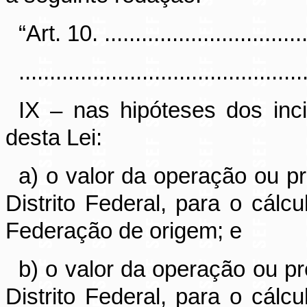
“Art. 10. ...................................
..............................................
IX – nas hipóteses dos inc
desta Lei:
a) o valor da operação ou p
Distrito Federal, para o cál
Federação de origem; e
b) o valor da operação ou p
Distrito Federal, para o cál