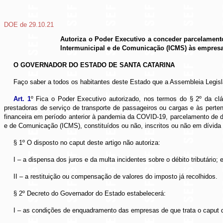
DOE de 29.10.21
Autoriza o Poder Executivo a conceder parcelamento
Intermunicipal e de Comunicação (ICMS) às empresas
O GOVERNADOR DO ESTADO DE SANTA CATARINA
Faço saber a todos os habitantes deste Estado que a Assembleia Legisla
Art. 1
º Fica o Poder Executivo autorizado, nos termos do § 2º da cl
prestadoras de serviço de transporte de passageiros ou cargas e às perte
financeira em período anterior à pandemia da COVID-19, parcelamento de d
e de Comunicação (ICMS), constituídos ou não, inscritos ou não em dívida a
§ 1º O disposto no caput deste artigo não autoriza:
I – a dispensa dos juros e da multa incidentes sobre o débito tributário; 
II – a restituição ou compensação de valores do imposto já recolhidos.
§ 2º Decreto do Governador do Estado estabelecerá:
I – as condições de enquadramento das empresas de que trata o caput d