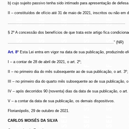
b) cujo sujeito passivo tenha sido intimado para apresentação de defesa
II – constituídos de ofício até 31 de maio de 2021, inscritos ou não em d
......................................................................................................
§ 2º A concessão dos benefícios de que trata este artigo fica condicionad
............................................................................................” (NR)
Art. 8
º Esta Lei entra em vigor na data de sua publicação, produzindo ef
I – a contar de 28 de abril de 2021, o art. 2º;
II – no primeiro dia do mês subsequente ao de sua publicação, o art. 3º;
III – no primeiro dia do quarto mês subsequente ao de sua publicação, o 
IV – após decorridos 90 (noventa) dias da data de sua publicação, o art. 
V – a contar da data de sua publicação, os demais dispositivos.
Florianópolis, 29 de outubro de 2021.
CARLOS MOISÉS DA SILVA