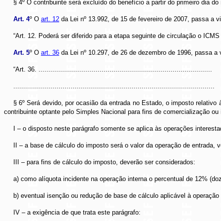
§ 4º O contribuinte será excluído do benefício a partir do primeiro di
Art. 4
º O
art. 12
da Lei nº 13.992, de 15 de fevereiro de 2007, passa a v
“Art. 12. Poderá ser diferido para a etapa seguinte de circulação o ICMS
Art. 5
º O
art. 36
da Lei nº 10.297, de 26 de dezembro de 1996, passa a 
“Art. 36. ........................................................................................
......................................................................................................
§ 6º Será devido, por ocasião da entrada no Estado, o imposto relativo 
contribuinte optante pelo Simples Nacional para fins de comercialização ou 
I – o disposto neste parágrafo somente se aplica às operações interestad
II – a base de cálculo do imposto será o valor da operação de entrada, v
III – para fins de cálculo do imposto, deverão ser considerados:
a) como alíquota incidente na operação interna o percentual de 12% (doze
b) eventual isenção ou redução de base de cálculo aplicável à operação 
IV – a exigência de que trata este parágrafo: