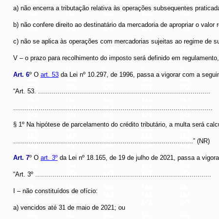
a) não encerra a tributação relativa às operações subsequentes praticad
b) não confere direito ao destinatário da mercadoria de apropriar o val
c) não se aplica às operações com mercadorias sujeitas ao regime de subst
V – o prazo para recolhimento do imposto será definido em regulamento,
Art. 6
º O
art. 53
da Lei nº 10.297, de 1996, passa a vigorar com a segui
“Art. 53. ........................................................................................
......................................................................................................
§ 1º Na hipótese de parcelamento do crédito tributário, a multa será cal
............................................................................................” (NR)
Art. 7
º O
art. 3º
da Lei nº 18.165, de 19 de julho de 2021, passa a vigor
“Art. 3º ..........................................................................................
I – não constituídos de ofício:
a) vencidos até 31 de maio de 2021; ou