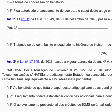
II – a forma de concessão do benefício.
§ 3º Fica autorizado o parcelamento de que trata o caput deste artigo e
Art. 2
º O
art. 1º
da Lei nº 17.649, de 21 de dezembro de 2018, passa a v
“Art. 1º ..........................................................................................
......................................................................................................
§ 5º Tratando-se de contribuinte enquadrado na hipótese do inciso III do
............................................................................................” (NR)
Art. 3
º A
Lei nº 17.649
, de 2018, passa a vigorar acrescida do art. 4º-A,
“Art. 4º-A. Por autorização do Convênio ICMS 122, de 23 de julh
Telecomunicações (ANATEL), e sediados neste Estado fica concedida redu
carga tributária seja equivalente a 17% (dezessete por cento).
§ 1º Ao benefício de que trata o caput deste artigo aplicam-se as condiçõe
§ 2º O regulamento poderá estabelecer condições adicionais para a conce
§ 3º O aproveitamento proporcional dos créditos do ICMS será realizado