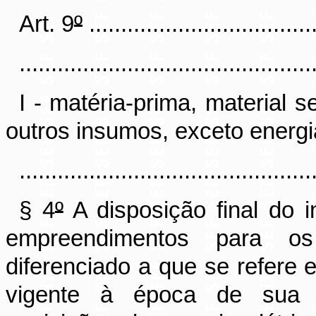
Art. 9
º
....................................
..............................................
I - matéria-prima, material 
outros insumos, exceto energia
..............................................
§ 4
º
A disposição final do 
empreendimentos para os 
diferenciado a que se refere e
vigente à época de sua 