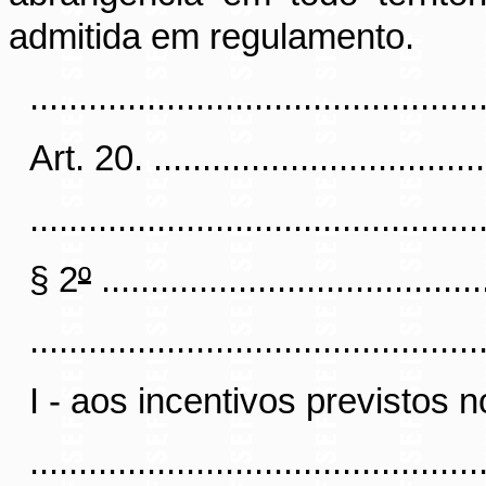
admitida em regulamento.
..............................................
Art. 20. ....................................
..............................................
§ 2
º
........................................
..............................................
I - aos incentivos previstos no
..............................................