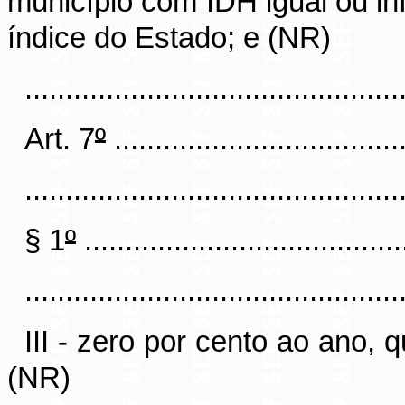
município com IDH igual ou inf
índice do Estado; e (NR)
..............................................
Art. 7
º
....................................
..............................................
§ 1
º
........................................
..............................................
III - zero por cento ao ano,
(NR)