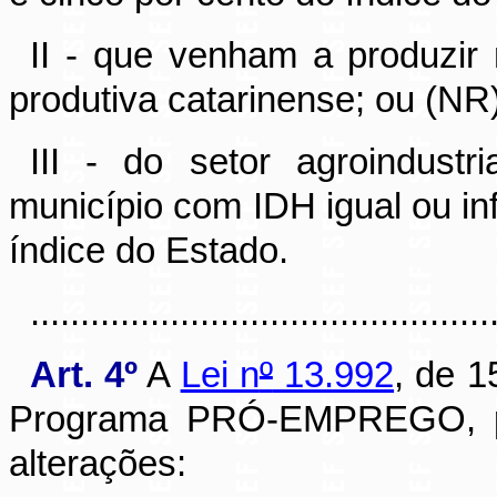
II - que venham a produzir 
produtiva catarinense; ou (NR
III - do setor agroindustri
município com IDH igual ou inf
índice do Estado.
..............................................
Art. 4º
A
Lei n
º
13.992
, de 1
Programa PRÓ-EMPREGO, pa
alterações: