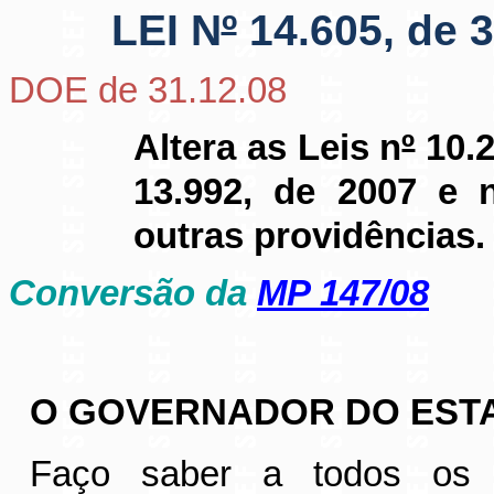
LEI N
º
14.605, de 
DOE de 31.12.08
Altera as Leis n
º
10.2
13.992, de 2007 e 
outras providências
.
Conversão da
MP 147/08
O GOVERNADOR DO ESTA
Faço saber a todos os 