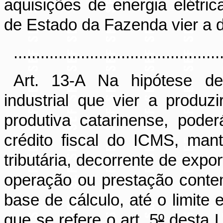
aquisições de energia elétric
de Estado da Fazenda vier a d
..............................................
Art. 13-A Na hipótese de
industrial que vier a produz
produtiva catarinense, pode
crédito fiscal do ICMS, man
tributária, decorrente de exp
operação ou prestação cont
base de cálculo, até o limite 
que se refere o art. 5
º
desta Le