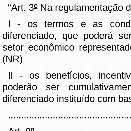
“Art. 3
º
Na regulamentação da
I - os termos e as condi
diferenciado, que poderá se
setor econômico representad
(NR)
II - os benefícios, incen
poderão ser cumulativamen
diferenciado instituído com ba
..............................................