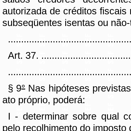
autorizada de créditos fiscais
subseqüentes isentas ou não-t
..............................................
Art. 37. ....................................
..............................................
§ 9
°
Nas hipóteses previstas
ato próprio, poderá:
I - determinar sobre qual co
pelo recolhimento do imposto d