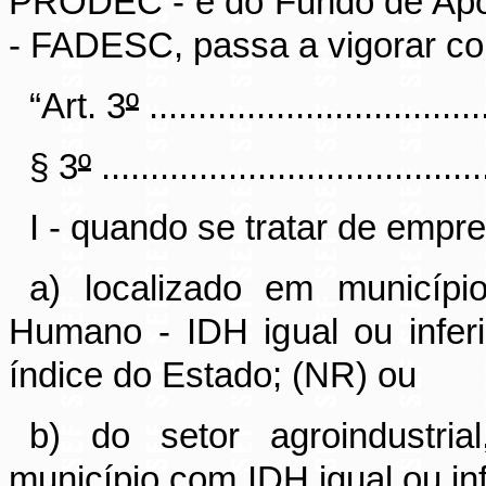
PRODEC - e do Fundo de Apo
- FADESC, passa a vigorar co
“Art. 3
º
...................................
§ 3
º
........................................
I - quando se tratar de empr
a) localizado em municíp
Humano - IDH igual ou infer
índice do Estado; (NR) ou
b) do setor agroindustria
município com IDH igual ou inf