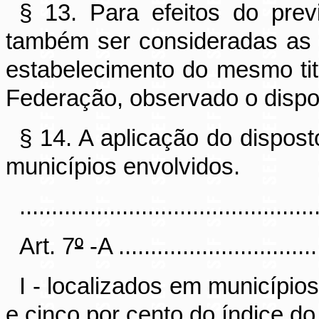
§ 13. Para efeitos do prev
também ser consideradas as 
estabelecimento do mesmo tit
Federação, observado o dispo
§ 14. A aplicação do dispos
municípios envolvidos.
..............................................
Art. 7
º
-A ................................
I - localizados em município
e cinco por cento do índice d