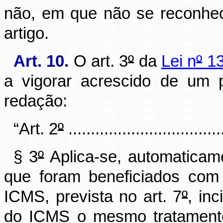
não, em que não se reconhec
artigo.
Art. 10.
O art. 3
º
da
Lei n
º
13
a vigorar acrescido de um p
redação:
“Art. 2
º
...................................
§ 3
º
Aplica-se, automaticame
que foram beneficiados com
ICMS, prevista no art. 7
º
, in
do ICMS o mesmo tratamento 