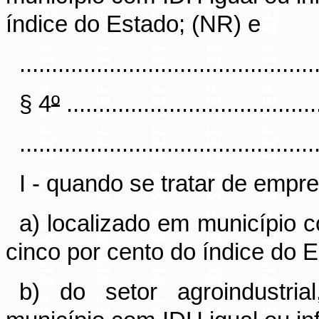
índice do Estado; (NR) e
..............................................
§ 4
º
........................................
..............................................
I - quando se tratar de empr
a) localizado em município c
cinco por cento do índice do 
b) do setor agroindustria