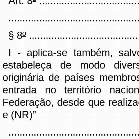
Art. 8
º
....................................
..............................................
§ 8
º
........................................
I - aplica-se também, sal
estabeleça de modo diver
originária de países membro
entrada no território naci
Federação, desde que realizad
e (NR)”
..............................................