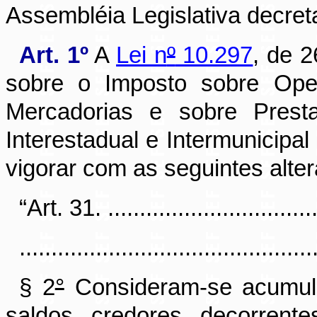
Assembléia Legislativa decret
Art. 1º
A
Lei n
º
10.297
, de 
sobre o Imposto sobre Oper
Mercadorias e sobre Prest
Interestadual e Intermunicip
vigorar com as seguintes alte
“Art. 31. ..................................
..............................................
§ 2
°
Consideram-se acumulad
saldos credores decorrent