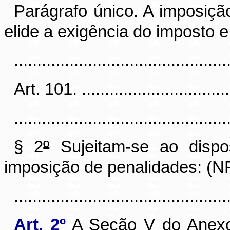
Parágrafo único. A imposição
elide a exigência do imposto e
..............................................
Art. 101. ..................................
..............................................
§ 2
º
Sujeitam-se ao dispos
imposição de penalidades: (N
..............................................
Art. 2º
A Seção V do Anex