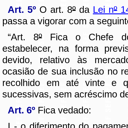
Art. 5º
O art. 8
º
da
Lei n
º
14
passa a vigorar com a seguint
“Art. 8
º
Fica o Chefe do 
estabelecer, na forma prev
devido, relativo às mercad
ocasião de sua inclusão no reg
recolhido em até vinte e q
sucessivas, sem acréscimo de
Art. 6º
Fica vedado:
I - o diferimento do pagam