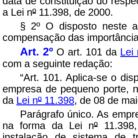
data de constituição do respec
a Lei n
º
11.398, de 2000.
§ 2º O disposto neste ar
compensação das importâncias
Art. 2º
O art. 101 da
Lei
com a seguinte redação:
“Art. 101. Aplica-se o di
empresa de pequeno porte, n
da
Lei n
º
11.398
, de 08 de ma
Parágrafo único. As emp
na forma da Lei n
º
11.398,
instalação de sistema de tr