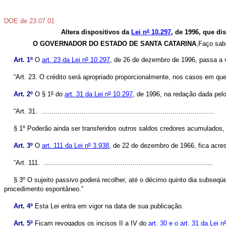
DOE de 23.07.01
Altera dispositivos da
Lei n
º
10.297
, de 1996, que di
O GOVERNADOR DO ESTADO DE SANTA CATARINA
,Faço sab
Art. 1º
O
art. 23 da Lei n
º
10.297
, de 26 de dezembro de 1996, passa a 
“Art. 23. O crédito será apropriado proporcionalmente, nos casos em que
Art. 2º
O § 1
º
do
art. 31 da Lei n
º
10.297
, de 1996, na redação dada pel
“Art. 31.
......................................................................................
§ 1º Poderão ainda ser transferidos outros saldos credores acumulados,
Art. 3º
O
art. 111 da Lei n
º
3.938
, de 22 de dezembro de 1966, fica acres
“Art. 111.
....................................................................................
§ 3º O sujeito passivo poderá recolher, até o décimo quinto dia subseqüe
procedimento espontâneo.”
Art. 4º
Esta Lei entra em vigor na data de sua publicação.
Art. 5º
Ficam revogados os incisos II a IV do
art. 30 e o art. 31 da Lei n