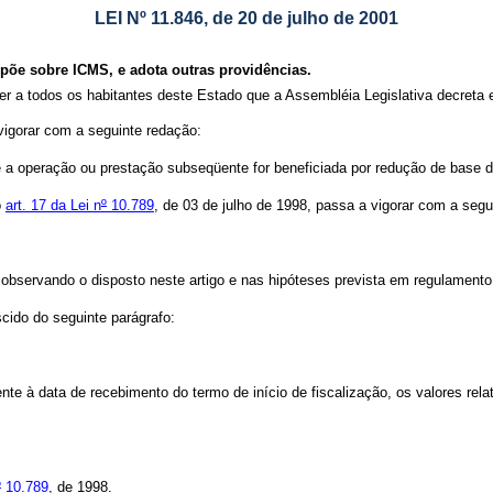
LEI Nº 11.846, de 20 de julho de 2001
spõe sobre ICMS, e adota outras providências.
er a todos os habitantes deste Estado que a Assembléia Legislativa decreta 
vigorar com a seguinte redação:
 a operação ou prestação subseqüente for beneficiada por redução de base de c
o
art. 17 da Lei n
º
10.789
, de 03 de julho de 1998, passa a vigorar com a segu
 observando o disposto neste artigo e nas hipóteses prevista em regulamento
cido do seguinte parágrafo:
nte à data de recebimento do termo de início de fiscalização, os valores rel
º
10.789
, de 1998.