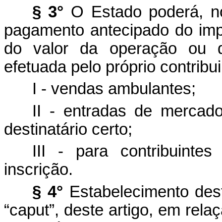
§ 3°
O Estado poderá, no
pagamento antecipado do impo
do valor da operação ou d
efetuada pelo próprio contribu
I - vendas ambulantes;
II - entradas de mercad
destinatário certo;
III - para contribuinte
inscrição.
§ 4°
Estabelecimento desti
“caput”, deste artigo, em rela