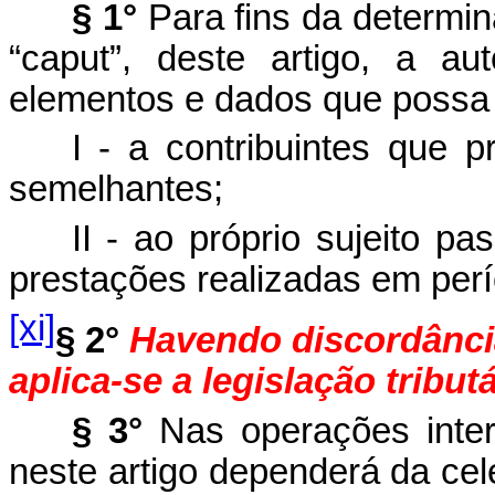
§ 1°
Para fins da determin
“caput”, deste artigo, a au
elementos e dados que possa c
I - a contribuintes que
semelhantes;
II - ao próprio sujeito p
prestações realizadas em perí
[xi]
§ 2°
Havendo discordância
aplica-se a legislação tributá
§ 3°
Nas operações intere
neste artigo dependerá da ce