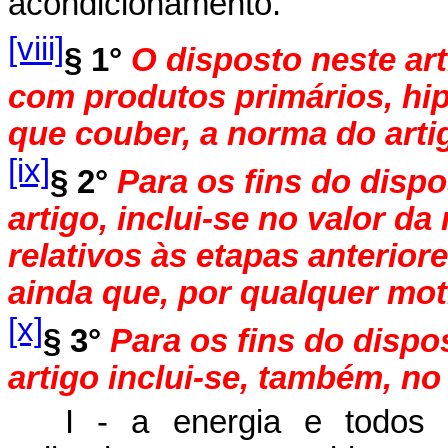
acondicionamento.
[viii]
§ 1°
O disposto neste art
com produtos primários, hip
que couber, a norma do artig
[ix]
§ 2°
Para os fins do dispo
artigo, inclui-se no valor da
relativos às etapas anterior
ainda que, por qualquer mot
[x]
§ 3°
Para os fins do dispos
artigo inclui-se, também, n
I - a energia e todos 