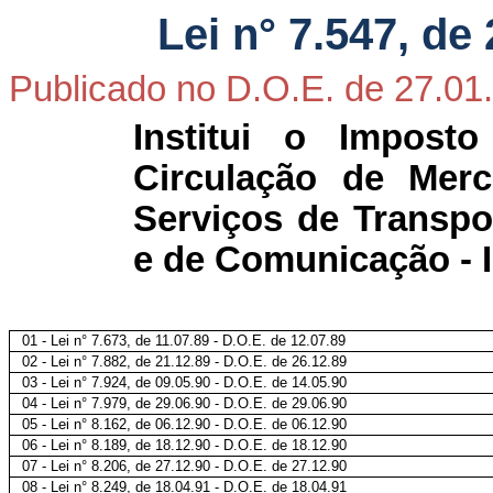
Lei n° 7.547, de
Publicado no D.O.E. de
27.01
Institui o Impost
Circulação de Merc
Serviços de Transpor
e de Comunicação - I
01 - Lei n° 7.673, de
11.07.89
- D.O.E. de
12.07.89
02 - Lei n° 7.882, de
21.12.89
- D.O.E. de
26.12.89
03 - Lei n° 7.924, de
09.05.90
- D.O.E. de
14.05.90
04 - Lei n° 7.979, de
29.06.90
- D.O.E. de
29.06.90
05 - Lei n° 8.162, de
06.12.90
- D.O.E. de
06.12.90
06 - Lei n° 8.189, de
18.12.90
- D.O.E. de
18.12.90
07 - Lei n° 8.206, de
27.12.90
- D.O.E. de
27.12.90
08 - Lei n° 8.249, de
18.04.91
- D.O.E. de
18.04.91