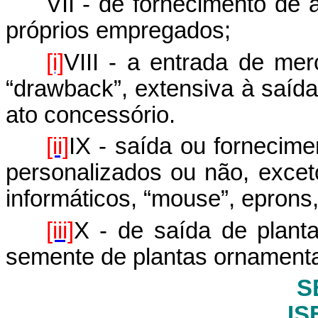
VII - de fornecimento de
próprios empregados;
[i]
VIII - a entrada de me
“drawback”, extensiva à saíd
ato concessório.
[ii]
IX - saída ou fornecim
personalizados ou não, excet
informáticos, “mouse”, eprons,
[iii]
X - de saída de plant
semente de plantas ornamenta
S
IS