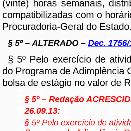
(vinte) horas semanais, distr
compatibilizadas com o horár
Procuradoria-Geral do Estado
§ 5
º – ALTERADO –
Dec. 1756/
§ 5º
Pelo exercício de ativi
do Programa de Adimplência 
bolsa de estágio no valor de R
§ 5
º – Redação ACRESCI
26.09.13:
§ 5
º
Pelo exercício de ativi