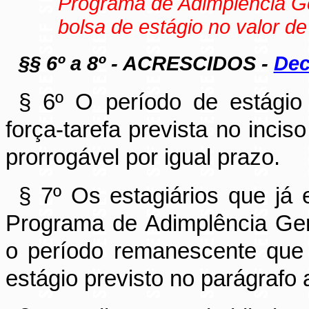
Programa de Adimplência G
bolsa de estágio no valor de
§§ 6
º a 8º - ACRESCIDOS -
Dec
§ 6
º
O período de estágio 
força-tarefa prevista no inciso
prorrogável por igual prazo.
§ 7
º
Os estagiários que já 
Programa de Adimplência Ge
o período remanescente que
estágio previsto no parágrafo a