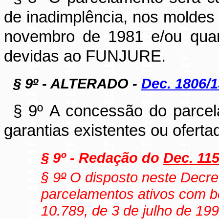
de inadimplência, nos moldes d
novembro de 1981 e/ou quan
devidas ao FUNJURE.
§ 9
º
- ALTERADO -
Dec. 1806/1
§ 9º A concessão do parce
garantias existentes ou oferta
§ 9º - Redação do
Dec. 115
§ 9
º
O disposto neste Decret
parcelamentos ativos com be
10.789, de 3 de julho de 199