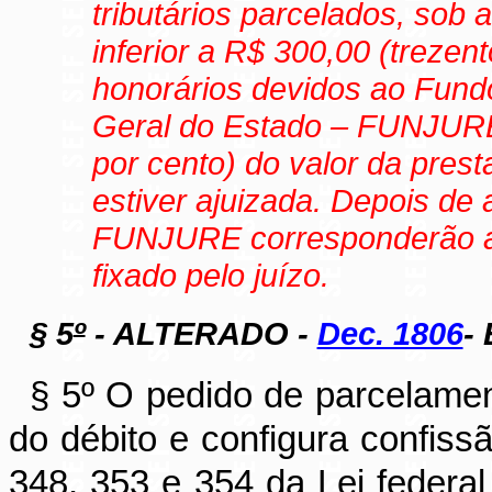
tributários parcelados, sob
inferior a R$ 300,00 (trezent
honorários devidos ao Fund
Geral do Estado – FUNJURE
por cento) do valor da pres
estiver ajuizada. Depois de
FUNJURE corresponderão a 
fixado pelo juízo.
§ 5
º
- ALTERADO -
Dec. 1806
-
§
5º
O pedido de parcelament
do débito e configura confissã
348, 353 e 354 da Lei federal