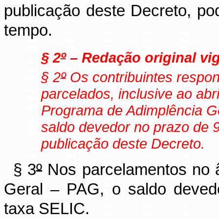
publicação deste Decreto, po
tempo.
§ 2
º
– Redação original vig
§ 2
º
Os contribuintes respons
parcelados, inclusive ao ab
Programa de Adimplência G
saldo devedor no prazo de 9
publicação deste Decreto.
§ 3
º
Nos parcelamentos no â
Geral – PAG, o saldo devedo
taxa SELIC.