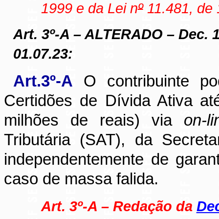
1999 e da Lei n
º
11.481, de 
Art. 3º-A – ALTERADO – Dec. 
01.07.23:
Art.3º-A
O contribuinte po
Certidões de Dívida Ativa at
milhões de reais) via
on-li
Tributária (SAT), da Secre
independentemente de garanti
caso de massa falida.
Art. 3º-A – Redação da
Dec