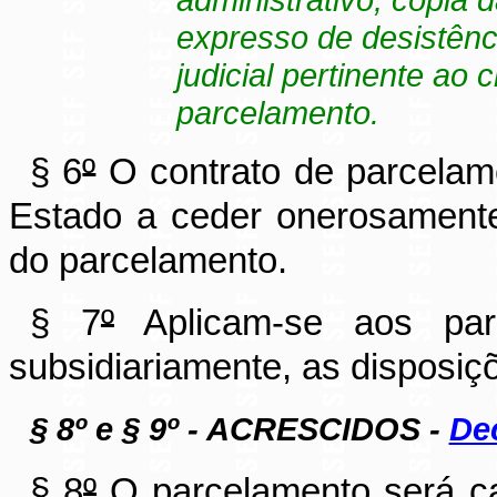
expresso de desistênc
judicial pertinente ao 
parcelamento.
§ 6
º
O contrato de parcelame
Estado a ceder onerosamente 
do parcelamento.
§ 7
º
Aplicam-se aos par
subsidiariamente, as disposiç
§ 8º e § 9º - ACRESCIDOS -
Dec
§ 8
º
O parcelamento será ca