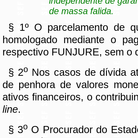
independente de garant
de massa falida.
§ 1º O parcelamento de q
homologado mediante o pag
respectivo FUNJURE, sem o q
o
§ 2
Nos casos de dívida at
de penhora de valores monetá
ativos financeiros, o contribu
line
.
o
§ 3
O Procurador do Estado 