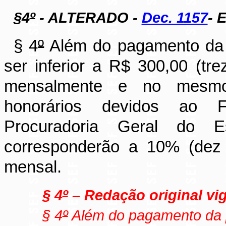
§4
º
- ALTERADO -
Dec. 1157
- 
§ 4
º
Além do pagamento da 
ser inferior a R$ 300,00 (tre
mensalmente e no mesmo
honorários devidos ao 
Procuradoria Geral do
corresponderão a 10% (dez 
mensal.
§ 4
º
– Redação original vig
§ 4
º
Além do pagamento da p