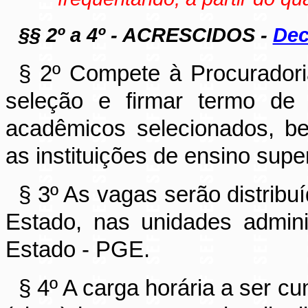
§§ 2
º a 4º - ACRESCIDOS -
Dec
§ 2
º
Compete à Procuradori
seleção e firmar termo de
acadêmicos selecionados, b
as instituições de ensino supe
§ 3
º
As vagas serão distribuí
Estado, nas unidades admini
Estado - PGE.
§ 4
º
A carga horária a ser c