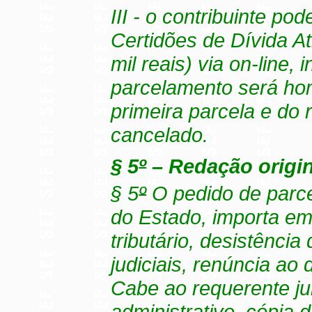
III - o contribuinte p
Certidões de Dívida A
mil reais) via on-line,
parcelamento será ho
primeira parcela e do
cancelado.
§ 5
º
– Redação origina
§ 5
º
O pedido de parce
do Estado, importa em 
tributário, desistênci
judiciais, renúncia ao d
Cabe ao requerente ju
administrativo, cópia 