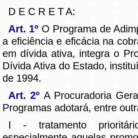
D E C R E T A:
Art. 1º
O Programa de Adimpl
a eficiência e eficácia na cobr
em dívida ativa, integra o P
Dívida Ativa do Estado, institu
de 1994.
Art. 2º
A Procuradoria Ger
Programas adotará, entre outr
I - tratamento prioritá
especialmente aquelas promo