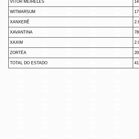
VITOR MEIRELES
14
WITMARSUM
17
XANXERÊ
2.
XAVANTINA
78
XAXIM
2.
ZORTÉA
20
TOTAL DO ESTADO
41