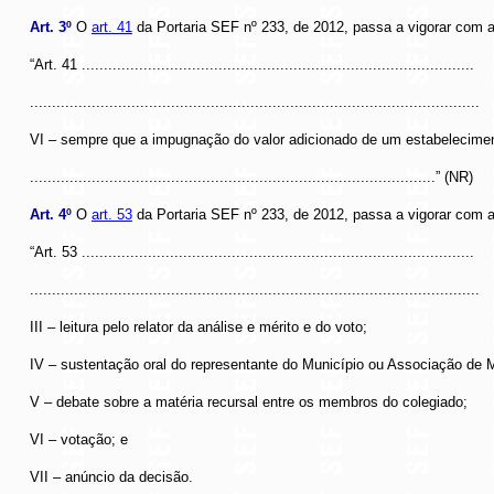
Art. 3º
O
art. 41
da Portaria SEF nº 233, de 2012, passa a vigorar com a
“Art. 41 .........................................................................................
......................................................................................................
VI – sempre que a impugnação do valor adicionado de um estabelecimento
............................................................................................” (NR)
Art. 4º
O
art. 53
da Portaria SEF nº 233, de 2012, passa a vigorar com a
“Art. 53 .........................................................................................
......................................................................................................
III – leitura pelo relator da análise e mérito e do voto;
IV – sustentação oral do representante do Município ou Associação de M
V – debate sobre a matéria recursal entre os membros do colegiado;
VI – votação; e
VII – anúncio da decisão.