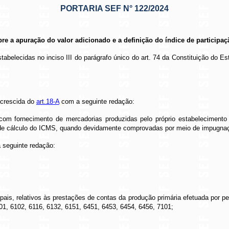
PORTARIA SEF N° 122/2024
obre a apuração do valor adicionado e a definição do índice de partici
stabelecidas no inciso III do parágrafo único do art. 74 da Constituição do E
acrescida do
art.18-A
com a seguinte redação:
 com fornecimento de mercadorias produzidas pelo próprio estabelecimento 
 de cálculo do ICMS, quando devidamente comprovadas por meio de impugna
 seguinte redação:
ipais, relativos às prestações de contas da produção primária efetuada por p
1, 6102, 6116, 6132, 6151, 6451, 6453, 6454, 6456, 7101;