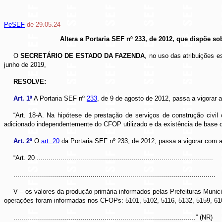
PeSEF
de 29.05.24
Altera a Portaria SEF nº 233, de 2012, que dispõe s
O
SECRETÁRIO DE ESTADO DA FAZENDA
, no uso das atribuições e
junho de 2019,
RESOLVE:
Art. 1º
A Portaria SEF nº
233
, de 9 de agosto de 2012, passa a vigorar 
“
Art. 18-A. Na hipótese de prestação de serviços de construção civil
adicionado independentemente do CFOP utilizado e da existência de base
Art. 2º
O
art. 20
da Portaria SEF nº 233, de 2012, passa a vigorar com a
“Art. 20 .........................................................................................
......................................................................................................
V – os valores da produção primária informados pelas Prefeituras Munic
operações foram informadas nos CFOPs: 5101, 5102, 5116, 5132, 5159, 610
............................................................................................” (NR)