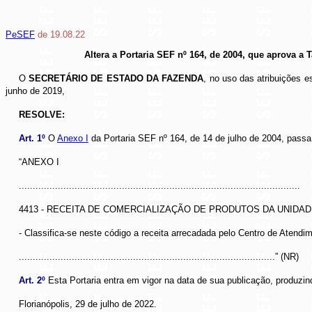
PeSEF
de 19.08.22
Altera a Portaria SEF nº 164, de 2004, que aprova 
O
SECRETÁRIO DE ESTADO DA FAZENDA
, no uso das atribuições e
junho de 2019,
RESOLVE:
Art. 1º
O
Anexo I
da Portaria SEF nº 164, de 14 de julho de 2004, passa
“ANEXO I
.....................................................................................................
4413 - RECEITA DE COMERCIALIZAÇÃO DE PRODUTOS DA UNIDA
- Classifica-se neste código a receita arrecadada pelo Centro de Atend
............................................................................................” (NR)
Art. 2º
Esta Portaria entra em vigor na data de sua publicação
, produzin
Florianópolis, 29 de julho de 2022.