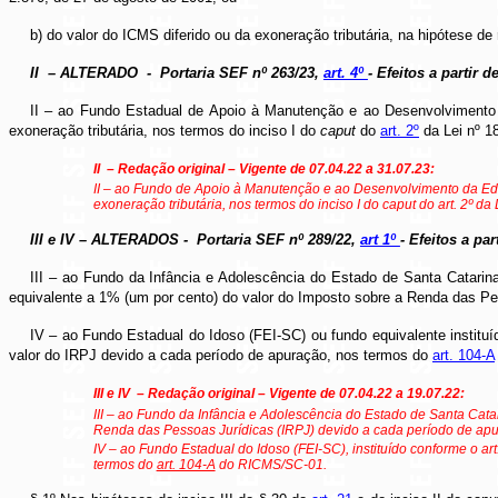
b) do valor do ICMS diferido ou da exoneração tributária, na hipótese
II
– ALTERADO
- Portaria SEF nº 263/23,
art. 4º
- Efeitos a partir d
II – ao Fundo Estadual de Apoio à Manutenção e ao Desenvolvimento d
exoneração tributária, nos termos do inciso I do
caput
do
art. 2º
da Lei nº 18
II
– Redação original – Vigente de 07.04.22 a 31.07.23:
II – ao Fundo de Apoio à Manutenção e ao Desenvolvimento da Ed
exoneração tributária, nos termos do inciso I do caput do art. 2º d
III e IV – ALTERADOS - Portaria SEF nº 289/22,
art 1º
- Efeitos a par
III – ao Fundo da Infância e Adolescência do Estado de Santa Catarina
equivalente a 1% (um por cento) do valor do Imposto sobre a Renda das P
IV – ao Fundo Estadual do Idoso (FEI-SC) ou fundo equivalente instituí
valor do IRPJ devido a cada período de apuração, nos termos do
art. 104-A
III e IV
– Redação original – Vigente de 07.04.22 a 19.07.22:
III – ao Fundo da Infância e Adolescência do Estado de Santa Catari
Renda das Pessoas Jurídicas (IRPJ) devido a cada período de ap
IV – ao Fundo Estadual do Idoso (FEI-SC), instituído conforme o art
termos do
art. 104-A
do RICMS/SC-01.