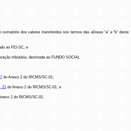
o somatório dos valores transferidos nos termos das alíneas “a” e “b” deste
ado ao FEI-SC; e
oneração tributária, destinada ao FUNDO SOCIAL.
17
do Anexo 2 do RICMS/SC-01;
. 21
do Anexo 2 do RICMS/SC-01; e
Anexo 2 do RICMS/SC-01.