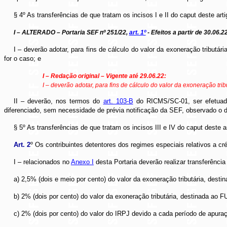
§ 4º As transferências de que tratam os incisos I e II do caput deste arti
I – ALTERADO – Portaria SEF nº 251/22,
art. 1º
- Efeitos a partir de 30.06.2
I – deverão adotar, para fins de cálculo do valor da exoneração tributá
for o caso; e
I – Redação original – Vigente até 29.06.22:
I – deverão adotar, para fins de cálculo do valor da exoneração tri
II – deverão, nos termos do
art. 103-B
do RICMS/SC-01, ser efetuada
diferenciado, sem necessidade de prévia notificação da SEF, observado o 
§ 5º As transferências de que tratam os incisos III e IV do caput deste
Art. 2
º Os contribuintes detentores dos regimes especiais relativos a cr
I – relacionados no
Anexo I
desta Portaria deverão realizar transferênci
a) 2,5% (dois e meio por cento) do valor da exoneração tributária, de
b) 2% (dois por cento) do valor da exoneração tributária, destinada ao
c) 2% (dois por cento) do valor do IRPJ devido a cada período de apur