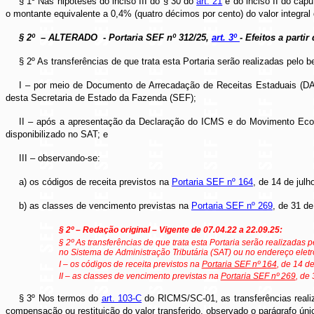
§ 1º Nas hipóteses do inciso III do § 30 do
art. 21
e do inciso II do cap
o montante equivalente a 0,4% (quatro décimos por cento) do valor integra
§ 2º
– ALTERADO
- Portaria SEF nº 312/25,
art. 3º
- Efeitos a partir
§ 2º As transferências de que trata esta Portaria serão realizadas pelo be
I – por meio de Documento de Arrecadação de Receitas Estaduais (DARE)
desta Secretaria de Estado da Fazenda (SEF);
II – após a apresentação da Declaração do ICMS e do Movimento Econô
disponibilizado no SAT; e
III – observando-se:
a) os códigos de receita previstos na
Portaria SEF nº 164
, de 14 de julh
b) as classes de vencimento previstas na
Portaria SEF nº 269
, de 31 d
§ 2º – Redação original – Vigente de 07.04.22 a 22.09.25:
§ 2º As transferências de que trata esta Portaria serão realizadas
no Sistema de Administração Tributária (SAT) ou no endereço ele
I – os códigos de receita previstos na
Portaria SEF nº 164
, de 14 d
II – as classes de vencimento previstas na
Portaria SEF nº 269
, de
§ 3º Nos termos do
art. 103-C
do RICMS/SC-01, as transferências realiz
compensação ou restituição do valor transferido, observado o parágrafo úni