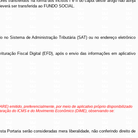
 transferidos na forma dos incisos I e II do caput deste artigo não atinja
a deverá ser transferida ao FUNDO SOCIAL.
do no Sistema de Administração Tributária (SAT) ou no endereço eletrônico
uração Fiscal Digital (EFD), após o envio das informações em aplicativo
RE) emitido, preferencialmente, por meio de aplicativo próprio disponibilizado
eclaração do ICMS e do Movimento Econômico (DIME), observando-se:
a Portaria serão consideradas mera liberalidade, não conferindo direito de