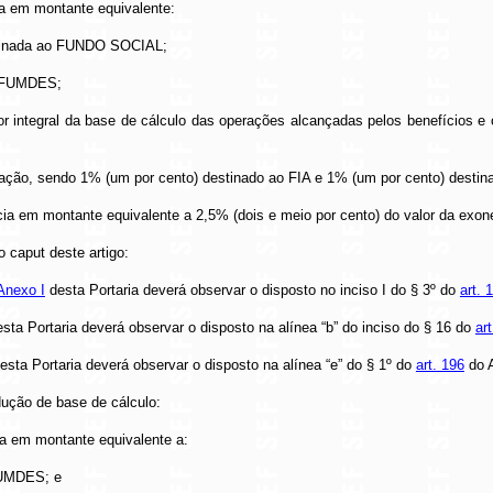
ia em montante equivalente:
destinada ao FUNDO SOCIAL;
ao FUMDES;
or integral da base de cálculo das operações alcançadas pelos benefícios e 
uração, sendo 1% (um por cento) destinado ao FIA e 1% (um por cento) destin
ncia em montante equivalente a 2,5% (dois e meio por cento) do valor da ex
o caput deste artigo:
Anexo I
desta Portaria deverá observar o disposto no inciso I do § 3º do
art. 
sta Portaria deverá observar o disposto na alínea “b” do inciso do § 16 do
art
esta Portaria deverá observar o disposto na alínea “e” do § 1º do
art. 196
do 
dução de base de cálculo:
ia em montante equivalente a:
 FUMDES; e