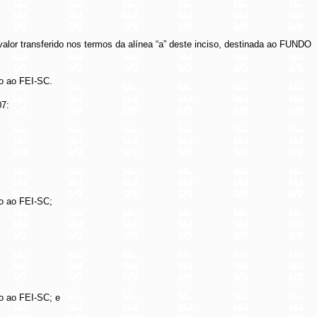
valor transferido nos termos da alínea “a” deste inciso, destinada ao FUNDO
do ao FEI-SC.
07:
do ao FEI-SC;
do ao FEI-SC; e