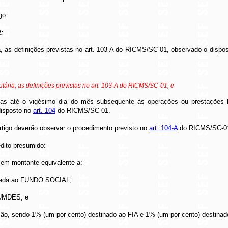
go:
2:
ria, as definições previstas no art. 103-A do RICMS/SC-01, observado o disp
butária, as definições previstas no art. 103-A do RICMS/SC-01; e
s até o vigésimo dia do mês subsequente às operações ou prestações be
disposto no
art. 104
do RICMS/SC-01.
 artigo deverão observar o procedimento previsto no
art. 104-A
do RICMS/SC-0
édito presumido:
a em montante equivalente a:
stinada ao FUNDO SOCIAL;
 FUMDES; e
ação, sendo 1% (um por cento) destinado ao FIA e 1% (um por cento) destina