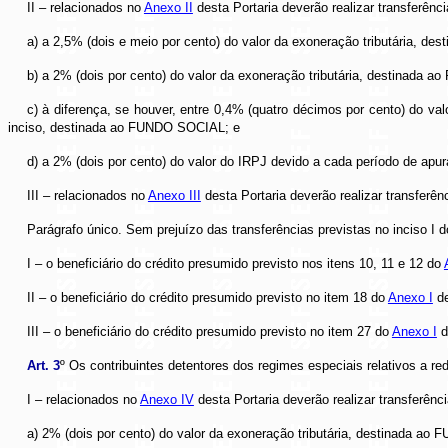
II – relacionados no
Anexo II
desta Portaria deverão realizar transferênc
a) a 2,5% (dois e meio por cento) do valor da exoneração tributária, 
b) a 2% (dois por cento) do valor da exoneração tributária, destinada 
c) à diferença, se houver, entre 0,4% (quatro décimos por cento) do val
inciso, destinada ao FUNDO SOCIAL; e
d) a 2% (dois por cento) do valor do IRPJ devido a cada período de ap
III – relacionados no
Anexo III
desta Portaria deverão realizar transferê
Parágrafo único. Sem prejuízo das transferências previstas no inciso I d
I – o beneficiário do crédito presumido previsto nos itens 10, 11 e 12 do
II – o beneficiário do crédito presumido previsto no item 18 do
Anexo I
de
III – o beneficiário do crédito presumido previsto no item 27 do
Anexo I
d
Art. 3
º Os contribuintes detentores dos regimes especiais relativos a re
I – relacionados no
Anexo IV
desta Portaria deverão realizar transferênc
a) 2% (dois por cento) do valor da exoneração tributária, destinada ao