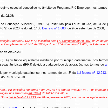
 de regime especial concedido no âmbito do Programa Pró-Emprego, nos termos
e 01.08.23:
a Educação Superior (FUMDES), instituído pela Lei nº 18.672, de 31 de j
.672, de 2023, e do art. 1º do
Decreto nº 1.683
, de 9 de setembro de 2008;
ucação Superior (FUMDES), instituído pela
Lei Complementar nº 407
, de 25 de ja
a Lei Complementar nº 407, de 2008, e do art. 1º do Decreto nº 1.683, de 9 de sete
tir de 20.07.22:
 (FIA) ou fundo equivalente instituído por município catarinense, nos termo
essoas Jurídicas (IRPJ) devido a cada período de apuração, nos termos do
ar
do por município catarinense, nos termos do art. 3º da
Lei federal nº 12.213
,
do RICMS/SC-01.
na (FIA), instituído conforme o art. 260 da
Lei federal nº 8.069
, de 13 de julho de
uração, nos termos do
art. 104-A
do RICMS/SC-01; e
. 3º da
Lei federal nº 12.213
, de 20 de janeiro de 2020, em montante equivalente a