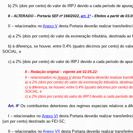
b) 2% (dois por cento) do valor do IRPJ devido a cada período de apur
II – ALTERADO – Portaria SEF nº 168/2022,
art. 1º
– Efeitos a partir de 03.0
II – relacionados no
Anexo V
desta Portaria deverão realizar transferên
a) a 2% (dois por cento) do valor da exoneração tributária, destinada 
b) à diferença, se houver, entre 0,4% (quatro décimos por cento) do val
SOCIAL; e
c) a 2% (dois por cento) do valor do IRPJ devido a cada período de ap
II – Redação original – vigente até 02.05.22:
II – relacionados no
Anexo V
desta Portaria deverão realizar trans
a) a 2% (dois por cento) do valor da exoneração tributária, desti
c) à diferença, se houver, entre 0,4% (quatro décimos por cento) d
SOCIAL; e
c) a 2% (dois por cento) do valor do IRPJ devido a cada período 
Art. 4
º Os contribuintes detentores dos regimes especiais relativos a di
I – relacionados no
Anexo VI
desta Portaria deverão realizar transferê
(um por cento) destinado ao FEI-SC;
II – relacionados no
Anexo VII
desta Portaria deverão realizar transferê