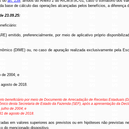
ut do
art. 239
, ambos do Anexo 2 do RICMS/SC-01, caso o somatório dos valores
l da base de cálculo das operações alcançadas pelos benefícios, a diferenç
 de 23.09.25:
neficiário:
 emitido, preferencialmente, por meio de aplicativo próprio disponibiliza
mico (DIME) ou, no caso de apuração realizada exclusivamente pela Escrit
o de 2004; e
e agosto de 2018.
 pelo beneficiário por meio de Documento de Arrecadação de Receitas Estaduais (DA
trônico desta Secretaria de Estado da Fazenda (SEF), após a apresentação da D
e julho de 2004; e
 31 de agosto de 2018.
adas em valores superiores aos previstos ou em hipóteses não previstas nest
co do mencionado dispositivo.