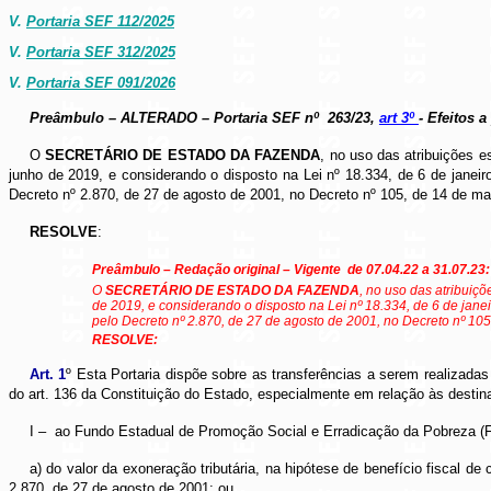
V.
Portaria SEF 112/2025
V.
Portaria SEF 312/2025
V.
Portaria SEF 091/2026
Preâmbulo – ALTERADO – Portaria SEF nº
263/23,
art 3º
- Efeitos a
O
SECRETÁRIO DE ESTADO DA FAZENDA
, no uso das atribuições e
junho de 2019, e considerando o disposto na Lei nº 18.334, de 6 de janeir
Decreto nº 2.870, de 27 de agosto de 2001, no Decreto nº 105, de 14 de ma
RESOLVE
:
Preâmbulo – Redação original – Vigente
de 07.04.22 a 31.07.23:
O
SECRETÁRIO DE ESTADO DA FAZENDA
, no uso das atribuiçõ
de 2019, e considerando o disposto na Lei nº 18.334, de 6 de jane
pelo Decreto nº 2.870, de 27 de agosto de 2001, no Decreto nº 105
RESOLVE:
Art. 1
º Esta Portaria dispõe sobre as transferências a serem realizadas
do art. 136 da Constituição do Estado, especialmente em relação às destin
I –
ao Fundo Estadual de Promoção Social e Erradicação da Pobreza (
a) do valor da exoneração tributária, na hipótese de benefício fiscal d
2.870, de 27 de agosto de 2001; ou