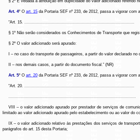
§ 2º É vedada a atribuição em duplicidade do valor adicionado referido 
Art. 4
º O
art. 15
da Portaria SEF nº 233, de 2012, passa a vigorar com a
“Art. 15. ........................................................................................
§ 1º Não serão considerados os Conhecimentos de Transporte que regis
§ 2º O valor adicionado será apurado:
I – no caso do transporte de passageiros, a partir do valor declarado n
II – nos demais casos, a partir do documento fiscal.” (NR)
Art. 5
º O
art. 20
da Portaria SEF nº 233, de 2012, passa a vigorar com a
“Art. 20. ........................................................................................
......................................................................................................
VIII – o valor adicionado apurado por prestador de serviços de comunic
limitado ao valor adicionado apurado pelo estabelecimento ou ao valor do 
IX – o valor adicionado relativo às prestações dos serviços de transpor
parágrafos do art. 15 desta Portaria;
......................................................................................................