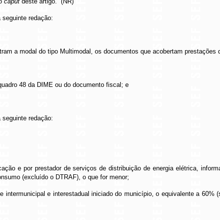
no
caput
deste artigo.” (NR)
 seguinte redação:
tram a modal do tipo Multimodal, os documentos que acobertam prestações d
o quadro 48 da DIME ou do documento fiscal; e
 seguinte redação:
ação e por prestador de serviços de distribuição de energia elétrica, info
consumo (excluído o DTRAF), o que for menor;
te intermunicipal e interestadual iniciado do município, o equivalente a 60