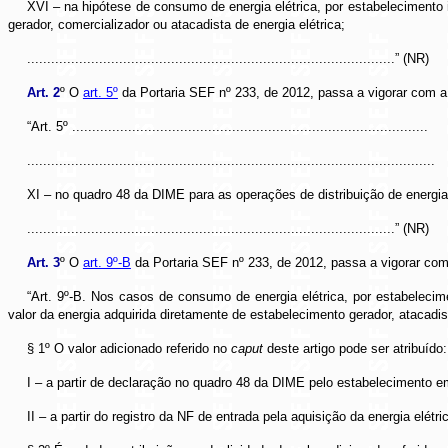
XVI – na hipótese de consumo de energia elétrica, por estabelecimento i
gerador, comercializador ou atacadista de energia elétrica;
............................................................................................” (NR)
Art. 2
º O
art. 5º
da Portaria SEF nº 233, de 2012, passa a vigorar com a
“Art. 5º .........................................................................................
......................................................................................................
XI – no quadro 48 da DIME para as operações de distribuição de energia
............................................................................................” (NR)
Art. 3
º O
art. 9º-B
da Portaria SEF nº 233, de 2012, passa a vigorar com
“Art. 9º-B. Nos casos de consumo de energia elétrica, por estabelecim
valor da energia adquirida diretamente de estabelecimento gerador, atacadis
§ 1º O valor adicionado referido no
caput
deste artigo pode ser atribuído:
I – a partir de declaração no quadro 48 da DIME pelo estabelecimento e
II – a partir do registro da NF de entrada pela aquisição da energia elétri