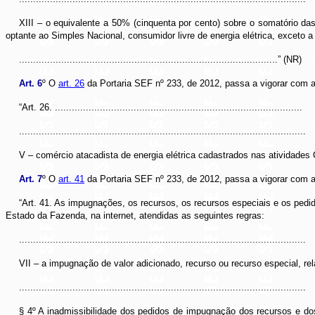
XIII – o equivalente a 50% (cinquenta por cento) sobre o somatório da
optante ao Simples Nacional, consumidor livre de energia elétrica, exce
............................................................................................” (NR)
Art. 6
º O
art. 26
da Portaria SEF nº 233, de 2012, passa a vigorar com a
“Art. 26. ........................................................................................
......................................................................................................
V – comércio atacadista de energia elétrica cadastrados nas atividade
Art. 7
º O
art. 41
da Portaria SEF nº 233, de 2012, passa a vigorar com a
“Art. 41. As impugnações, os recursos, os recursos especiais e os pedid
Estado da Fazenda, na internet, atendidas as seguintes regras:
......................................................................................................
VII – a impugnação de valor adicionado, recurso ou recurso especial, re
......................................................................................................
§ 4º A inadmissibilidade dos pedidos de impugnação dos recursos e 