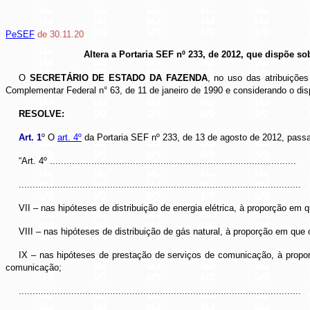
PeSEF
de 30.11.20
Altera a Portaria SEF nº 233, de 2012, que dispõe s
O
SECRETÁRIO DE ESTADO DA FAZENDA
, no uso das atribuições
Complementar Federal n° 63, de 11 de janeiro de 1990 e considerando o dis
RESOLVE:
Art. 1
º O
art. 4º
da Portaria SEF nº 233, de 13 de agosto de 2012, passa
“Art. 4º .........................................................................................
......................................................................................................
VII – nas hipóteses de distribuição de energia elétrica, à proporção em
VIII – nas hipóteses de distribuição de gás natural, à proporção em que
IX – nas hipóteses de prestação de serviços de comunicação, à propor
comunicação;
......................................................................................................