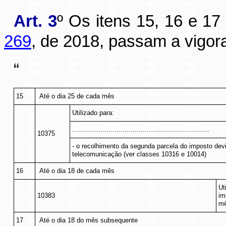
Art. 3
º Os itens 15, 16 e 1
269
, de 2018, passam a vigor
“
15
Até o dia 25 de cada mês
Utilizado para:
....................................................................
10375
- o recolhimento da segunda parcela do imposto dev
telecomunicação (ver classes 10316 e 10014)
16
Até o dia 18 de cada mês
Ut
10383
im
mê
17
Até o dia 18 do mês subsequente