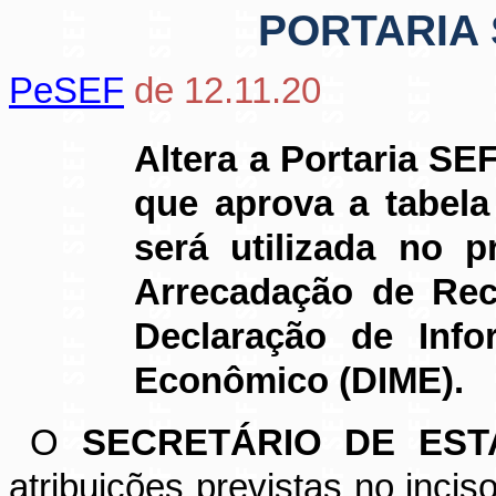
PORTARIA S
PeSEF
de 12.11.20
Altera a Portaria SE
que aprova a tabel
será utilizada no 
Arrecadação de Rec
Declaração de Inf
Econômico (DIME).
O
SECRETÁRIO DE ES
atribuições previstas no inciso