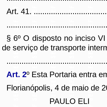
Art. 41
. ..................................
..............................................
§ 6º O disposto no inciso V
de serviço de transporte interm
..............................................
Art. 2
º Esta Portaria entra e
Florianópolis, 4 de maio de 2
PAULO ELI