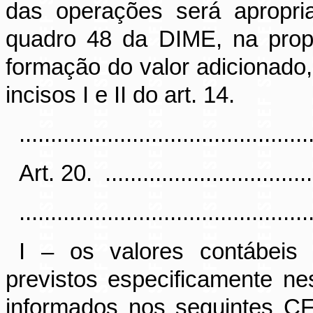
das operações será apropri
quadro 48 da DIME, na propo
formação do valor adicionado,
incisos I e II do art. 14.
..............................................
Art. 20
.
.................................
..............................................
I – os valores contábeis
previstos especificamente ne
informados nos seguintes C