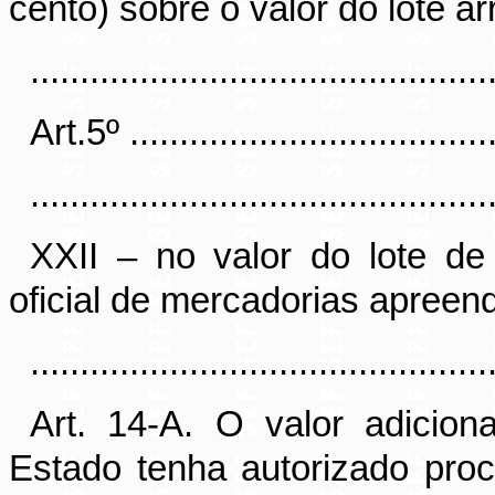
cento) sobre o valor do lote a
..............................................
Art.5
º ....................................
..............................................
XXII – no valor do lote de
oficial de mercadorias apreen
..............................................
Art. 14-A
. O valor adicion
Estado tenha autorizado proc