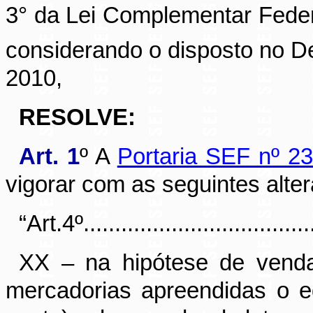
3° da Lei Complementar Federa
considerando o disposto no D
2010,
RESOLVE:
Art. 1
º A
Portaria SEF nº 2
vigorar com as seguintes alte
“Art.4º.......................................
XX – na hipótese de vendas
mercadorias apreendidas o eq