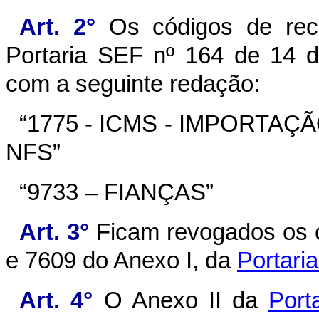
Art. 2°
Os códigos de rec
Portaria SEF nº 164 de 14 d
com a seguinte redação:
“1775 - ICMS - IMPORTAÇÃ
NFS”
“9733 – FIANÇAS”
Art. 3°
Ficam revogados os c
e 7609 do Anexo I, da
Portari
Art. 4°
O Anexo II da
Port