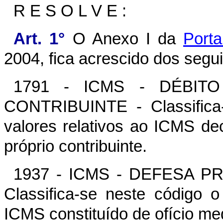
R E S O L V E :
Art. 1°
O Anexo I da
Port
2004, fica acrescido dos segui
1791 - ICMS - DÉBIT
CONTRIBUINTE - Classifica
valores relativos ao ICMS de
próprio contribuinte.
1937 - ICMS - DEFESA P
Classifica-se neste código 
ICMS constituído de ofício me