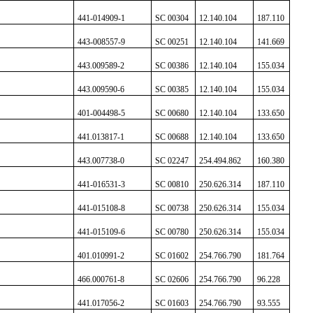
441-014909-1
SC 00304
12.140.104
187.110
443-008557-9
SC 00251
12.140.104
141.669
443.009589-2
SC 00386
12.140.104
155.034
443.009590-6
SC 00385
12.140.104
155.034
401-004498-5
SC 00680
12.140.104
133.650
441.013817-1
SC 00688
12.140.104
133.650
443.007738-0
SC 02247
254.494.862
160.380
441-016531-3
SC 00810
250.626.314
187.110
441-015108-8
SC 00738
250.626.314
155.034
441-015109-6
SC 00780
250.626.314
155.034
401.010991-2
SC 01602
254.766.790
181.764
466.000761-8
SC 02606
254.766.790
96.228
441.017056-2
SC 01603
254.766.790
93.555