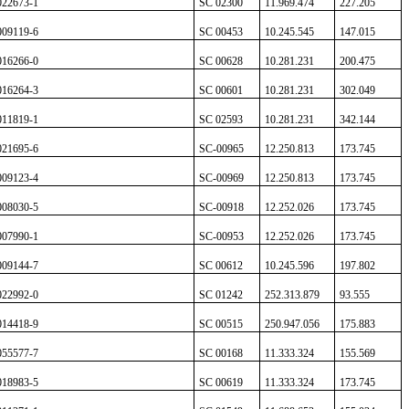
022673-1
SC 02300
11.969.474
227.205
009119-6
SC 00453
10.245.545
147.015
016266-0
SC 00628
10.281.231
200.475
016264-3
SC 00601
10.281.231
302.049
011819-1
SC 02593
10.281.231
342.144
021695-6
SC-00965
12.250.813
173.745
009123-4
SC-00969
12.250.813
173.745
008030-5
SC-00918
12.252.026
173.745
007990-1
SC-00953
12.252.026
173.745
009144-7
SC 00612
10.245.596
197.802
022992-0
SC 01242
252.313.879
93.555
014418-9
SC 00515
250.947.056
175.883
055577-7
SC 00168
11.333.324
155.569
018983-5
SC 00619
11.333.324
173.745