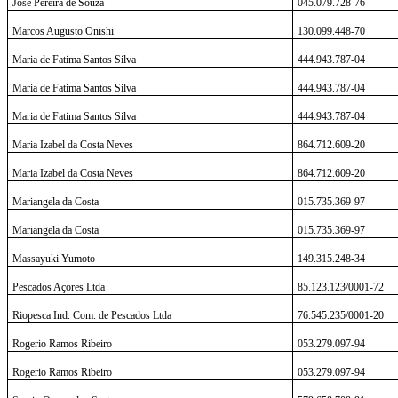
José Pereira de Souza
045.079.728-76
Marcos Augusto Onishi
130.099.448-70
Maria de Fatima Santos Silva
444.943.787-04
Maria de Fatima Santos Silva
444.943.787-04
Maria de Fatima Santos Silva
444.943.787-04
Maria Izabel da Costa Neves
864.712.609-20
Maria Izabel da Costa Neves
864.712.609-20
Mariangela da Costa
015.735.369-97
Mariangela da Costa
015.735.369-97
Massayuki Yumoto
149.315.248-34
Pescados Açores Ltda
85.123.123/0001-72
Riopesca Ind. Com. de Pescados Ltda
76.545.235/0001-20
Rogerio Ramos Ribeiro
053.279.097-94
Rogerio Ramos Ribeiro
053.279.097-94