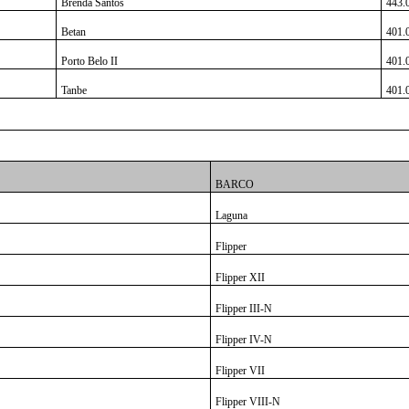
Brenda Santos
443.
Betan
401.
Porto Belo II
401.
Tanbe
401.
BARCO
Laguna
Flipper
Flipper XII
Flipper III-N
Flipper IV-N
Flipper VII
Flipper VIII-N