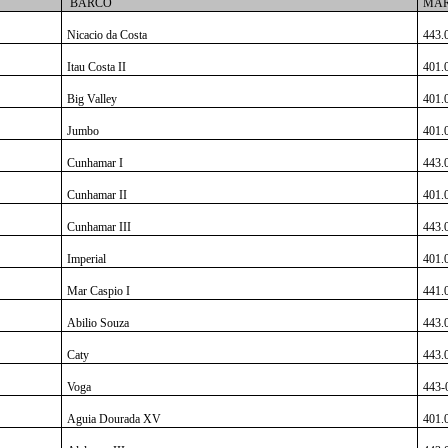
BARCO
MAR
Nicacio da Costa
443.
Itau Costa II
401.
Big Valley
401.
Jumbo
401.
Cunhamar I
443.
Cunhamar II
401.
Cunhamar III
443.
Imperial
401.
Mar Caspio I
441.
Abilio Souza
443.
Caty
443.
Voga
443-
Aguia Dourada XV
401.