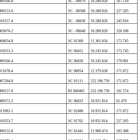
009166-8
SC - 00979
10.280.820
187.110
009153-6
SC - 00568
10.280.820
227.205
010157-4
SC - 00630
10.280.820
245.916
003676-2
SC - 00648
10.280.820
326.106
004054-8
SC 01569
11.361.654
173.745
019553-3
SC 00451
10.245.634
173.745
009106-4
SC 00450
10.245.634
179.091
011678-4
SC 00054
12.379.638
171.072
007294-0
SC 01111
252.196.759
171.072
009157-9
RJ 000465
252.196.759
101.574
009372-5
SC 00433
10.951.814
61.479
011092-1
SC 02498
10.951.814
171.072
010553-7
SC 01762
10.951.814
227.205
009152-8
SC 01441
11.969.474
183.368