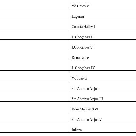
Vô Chico VI
Lugemar
Cometa Halley I
J. Gonçalves III
J.Goncalves V
Dona Ivone
J. Gonçalves IV
Vô João G
Sto Antonio Anjos
Sto Antonio Anjos III
Dom Manoel XVII
Sto Antonio Anjos V
Juliana