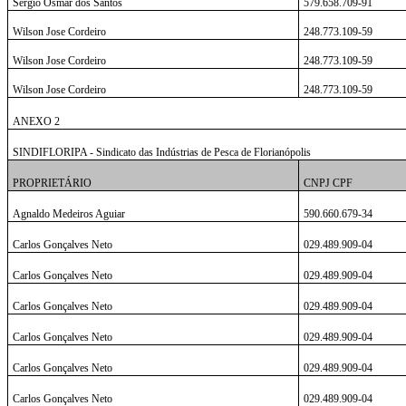
Sergio Osmar dos Santos
579.658.709-91
Wilson Jose Cordeiro
248.773.109-59
Wilson Jose Cordeiro
248.773.109-59
Wilson Jose Cordeiro
248.773.109-59
ANEXO 2
SINDIFLORIPA - Sindicato das Indústrias de Pesca de Florianópolis
PROPRIETÁRIO
CNPJ CPF
Agnaldo Medeiros Aguiar
590.660.679-34
Carlos Gonçalves Neto
029.489.909-04
Carlos Gonçalves Neto
029.489.909-04
Carlos Gonçalves Neto
029.489.909-04
Carlos Gonçalves Neto
029.489.909-04
Carlos Gonçalves Neto
029.489.909-04
Carlos Gonçalves Neto
029.489.909-04