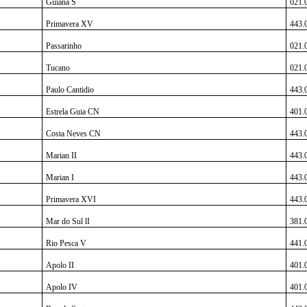
Guiana S
021.
Primavera XV
443.
Passarinho
021.
Tucano
021.
Paulo Cantidio
443.
Estrela Guia CN
401.
Costa Neves CN
443.
Marian II
443.
Marian I
443.
Primavera XVI
443.
Mar do Sul lI
381.
Rio Pesca V
441.
Apolo II
401.
Apolo IV
401.