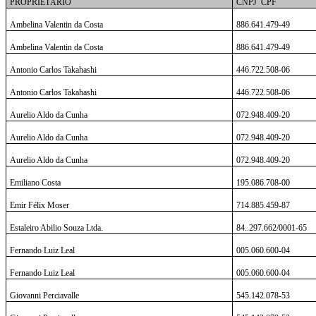
PROPRIETÁRIO
CNPJ
CPF
Ambelina Valentin da Costa
886.641.479-49
Ambelina Valentin da Costa
886.641.479-49
Antonio Carlos Takahashi
446.722.508-06
Antonio Carlos Takahashi
446.722.508-06
Aurelio Aldo da Cunha
072.948.409-20
Aurelio Aldo da Cunha
072.948.409-20
Aurelio Aldo da Cunha
072.948.409-20
Emiliano Costa
195.086.708-00
Emir Félix Moser
714.885.459-87
Estaleiro Abilio Souza Ltda.
84..297.662/0001-65
Fernando Luiz Leal
005.060.600-04
Fernando Luiz Leal
005.060.600-04
Giovanni Perciavalle
545.142.078-53