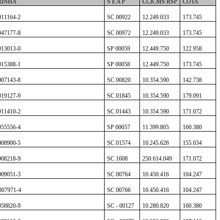
INHA
S E A P
CCICMS RSP
COTA
011164-2
SC 00922
12.249.033
173.745
047177-8
SC 00972
12.249.033
173.745
013013-0
SP 00059
12.449.750
122.958
015388-1
SP 00058
12.449.750
173.745
007143-8
SC 00820
10.354.590
142.738
019127-9
SC 01845
10.354.590
179.091
011410-2
SC 01443
10.354.590
171.072
055556-4
SP 00057
11.399.805
160.380
008900-5
SC 01574
10.245.626
155.034
008218-9
SC 1608
250.614.049
171.072
009051-3
SC 00764
10.450.416
104.247
007971-4
SC 00766
10.450.416
104.247
058820-9
SC - 00127
10.280.820
160.380