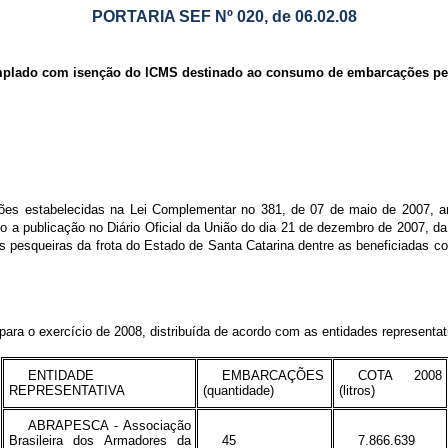
PORTARIA SEF Nº 020, de 06.02.08
mplado com isenção do ICMS destinado ao consumo de embarcações pesq
tabelecidas na Lei Complementar no 381, de 07 de maio de 2007, art. 
do a publicação no Diário Oficial da União do dia 21 de dezembro de 2007, 
es pesqueiras da frota do Estado de Santa Catarina dentre as beneficiadas 
ra o exercício de 2008, distribuída de acordo com as entidades representat
ENTIDADE
EMBARCAÇÕES
COTA 2008
REPRESENTATIVA
(quantidade)
(litros)
ABRAPESCA - Associação
Brasileira dos Armadores da
45
7.866.639