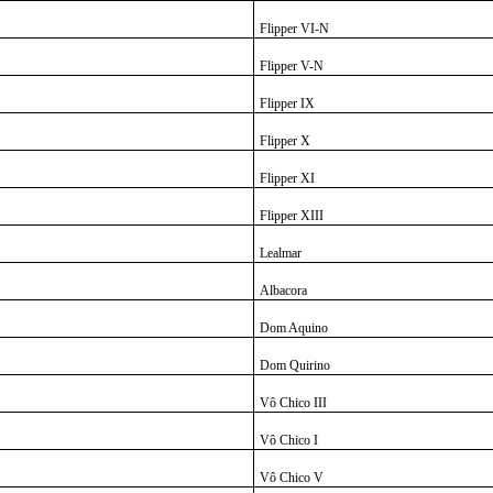
Flipper VI-N
Flipper V-N
Flipper IX
Flipper X
Flipper XI
Flipper XIII
Lealmar
Albacora
Dom Aquino
Dom Quirino
Vô Chico III
Vô Chico I
Vô Chico V