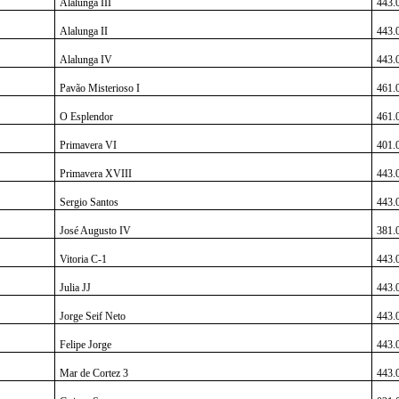
Alalunga III
443.
Alalunga II
443.
Alalunga IV
443.
Pavão Misterioso I
461.
O Esplendor
461.
Primavera VI
401.
Primavera XVIII
443.
Sergio Santos
443.
José Augusto IV
381.
Vitoria C-1
443.
Julia JJ
443.
Jorge Seif Neto
443.
Felipe Jorge
443.
Mar de Cortez 3
443.