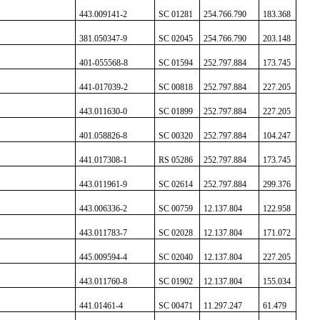
443.009141-2
SC 01281
254.766.790
183.368
381.050347-9
SC 02045
254.766.790
203.148
401-055568-8
SC 01594
252.797.884
173.745
441-017039-2
SC 00818
252.797.884
227.205
443.011630-0
SC 01899
252.797.884
227.205
401.058826-8
SC 00320
252.797.884
104.247
441.017308-1
RS 05286
252.797.884
173.745
443.011961-9
SC 02614
252.797.884
299.376
443.006336-2
SC 00759
12.137.804
122.958
443.011783-7
SC 02028
12.137.804
171.072
445.009594-4
SC 02040
12.137.804
227.205
443.011760-8
SC 01902
12.137.804
155.034
441.01461-4
SC 00471
11.297.247
61.479