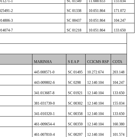
011271-1
SC 01549
11.688.653
155.034
025491-2
SC 01338
10.051.864
171.072
014806-3
SC 00437
10.051.864
104.247
014074-7
SC 01218
10.051.864
133.650
MARINHA
S E A P
CCICMS RSP
COTA
445.008571-0
SC 01495
10.272.674
203.148
443-009802-6
SC 0298
12.140.104
104.247
341.013687-8
SC 01921
12.140.104
133.650
381-031739-0
SC 00302
12.140.104
155.034
341-010320-1
SC 00358
12.140.104
133.650
461-009654-4
SC 00359
12.140.104
160.380
461-007810-4
SC 00297
12.140.104
101.574