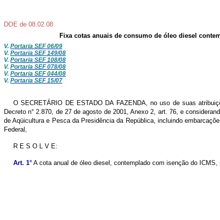
DOE de 08.02.08
Fixa cotas anuais de consumo de óleo diesel conte
V.
Portaria SEF 06/09
V.
Portaria SEF 149/08
V.
Portaria SEF 108/08
V.
Portaria SEF 078/08
V.
Portaria SEF 044/08
V.
Portaria SEF 15/07
O SECRETÁRIO DE ESTADO DA FAZENDA, no uso de suas atribuições es
Decreto n° 2.870, de 27 de agosto de 2001, Anexo 2, art. 76, e consideran
de Aqüicultura e Pesca da Presidência da República, incluindo embarcaçõ
Federal,
R E S O L V E:
Art. 1°
A cota anual de óleo diesel, contemplado com isenção do ICMS, pa