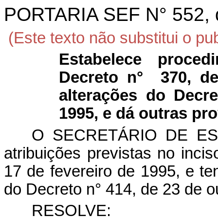
PORTARIA SEF N° 552, d
(Este texto não substitui o p
Estabelece proce
Decreto n°
370, d
alterações do Decr
1995, e dá outras pr
O SECRETÁRIO DE EST
atribuições previstas no incis
17 de fevereiro de 1995, e te
do Decreto n° 414, de 23 de o
RESOLVE: