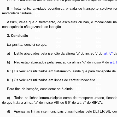
II – fretamento: atividade econômica privada de transporte coletivo r
modicidade tarifária;
Assim, vê-se que o fretamento, de escolares ou não, é modalidade não
consequência não gozando de isenção.
3. Conclusão
Ex positis
, conclui-se que:
a)
Estão abarcados pela isenção da alínea “g” do inciso V do
art. 8º
da
b)
Não estão abarcados pela isenção da alínea “g” do inciso V do
art. 
b.1) Os veículos utilizados em fretamento, ainda que para transporte de
b.1) Os veículos utilizados em linhas de caráter rodoviário.
Para fins da isenção, considerar-se-á ainda:
c)
Todas as linhas intramunicipais como de transporte urbano, ficand
de que trata a alínea “a” do inciso VIII do § 6º do art. 7º do RIPVA;
d)
Apenas as linhas intermunicipais classificadas pelo DETER/SIE com