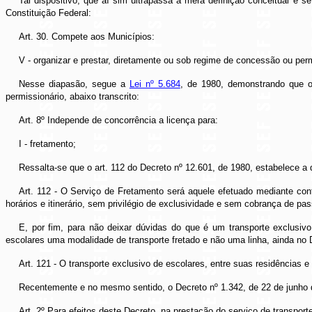
Tal dispositivo, que aí sim ultrapassa a mera definição conceitual e se
Constituição Federal:
Art. 30
. Compete aos Municípios:
V - organizar e prestar, diretamente ou sob regime de concessão ou permi
Nesse diapasão, segue a
Lei nº 5.684
, de 1980, demonstrando que o
permissionário, abaixo transcrito:
Art. 8
º Independe de concorrência a licença para:
I - fretamento;
Ressalta-se que o art. 112 do Decreto nº 12.601, de 1980, estabelece a d
Art. 112 - O Serviço de Fretamento será aquele efetuado mediante con
horários e itinerário, sem privilégio de exclusividade e sem cobrança de pa
E, por fim, para não deixar dúvidas do que é um transporte exclusivo 
escolares uma modalidade de transporte fretado e não uma linha, ainda no 
Art. 121 - O transporte exclusivo de escolares, entre suas residências 
Recentemente e no mesmo sentido, o Decreto nº 1
.342, de 22 de junho 
Art. 2
º Para efeitos deste Decreto, na prestação do serviço de transport