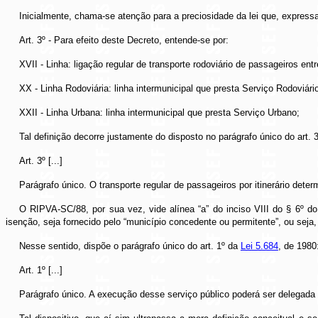
Inicialmente, chama-se atenção para a preciosidade da lei que, expressa
Art. 3º - Para efeito deste Decreto, entende-se por:
XVII - Linha: ligação regular de transporte rodoviário de passageiros en
XX - Linha Rodoviária: linha intermunicipal que presta Serviço Rodoviári
XXII - Linha Urbana: linha intermunicipal que presta Serviço Urbano;
Tal definição decorre justamente do disposto no parágrafo único do art. 
Art. 3
º [...]
Parágrafo único. O transporte regular de passageiros por itinerário deter
O RIPVA-SC/88, por sua vez, vide alínea “a” do inciso VIII do § 6º do a
isenção, seja fornecido pelo “município concedente ou permitente”, ou sej
Nesse sentido, dispõe o parágrafo único do art. 1º da
Lei 5.684
, de 1980
Art. 1
º [...]
Parágrafo único. A execução desse serviço público poderá ser delegada