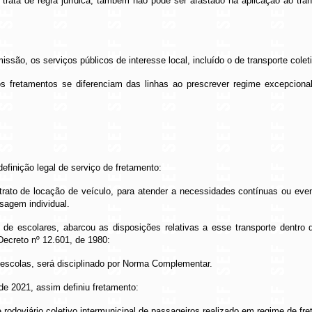
 trata de regra jurídica, também não pode ser afastado na aplicação ao tran
ssão, os serviços públicos de interesse local, incluído o de transporte colet
s fretamentos se diferenciam das linhas ao prescrever regime excepciona
efinição legal de serviço de fretamento:
trato de locação de veículo, para atender a necessidades contínuas ou eve
ssagem individual.
de escolares, abarcou as disposições relativas a esse transporte dentro d
Decreto nº 12
.601, de 1980:
e escolas, será disciplinado por Norma Complementar.
de 2021, assim definiu fretamento:
e rodoviário coletivo intermunicipal de passageiros realizado em regime de fr