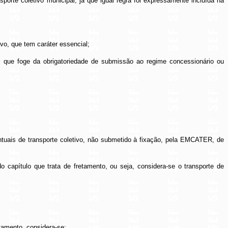
sporte coletivo municipal, já que igual regra foi expressamente incluída na
ivo, que tem caráter essencial;
l que foge da obrigatoriedade de submissão ao regime concessionário ou
ntuais de transporte coletivo, não submetido à fixação, pela EMCATER, de
o capítulo que trata de fretamento, ou seja, considera-se o transporte de
etamento, considera-se: