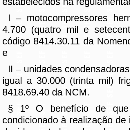
estabelecidos na regulamentaç
I –
motocompressores
herm
4.700 (quatro mil e setecen
código 8414.30.11 da Nomen
e
II –
unidades
condensadoras 
igual a 30.000 (trinta mil)
fri
8418.69.40 da NCM.
§ 1º O benefício de qu
condicionado à realização de 