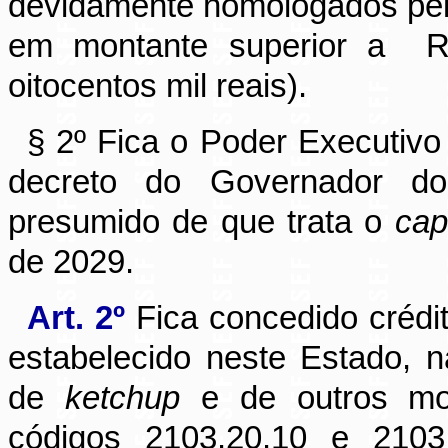
devidamente homologados pela
em montante superior
a
oitocentos mil reais).
§ 2º Fica o Poder Executivo 
decreto do Governador do
presumido de que trata o
cap
de 2029.
Art. 2º
Fica concedido crédi
estabelecido neste Estado, n
de
ketchup
e de outros mol
códigos 2103.20.10 e 2103