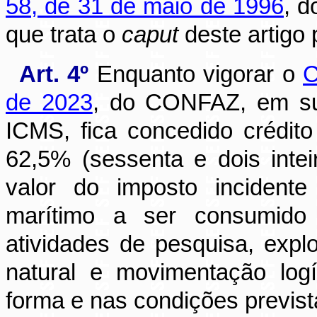
58, de 31 de maio de 1996
, 
que trata o
caput
deste artigo p
Art. 4º
Enquanto vigorar o
C
de 2023
, do CONFAZ, em sub
ICMS, fica concedido crédit
62,5% (sessenta e dois inte
valor do imposto incident
marítimo a ser consumido
atividades de pesquisa, expl
natural e movimentação logí
forma e nas condições previst