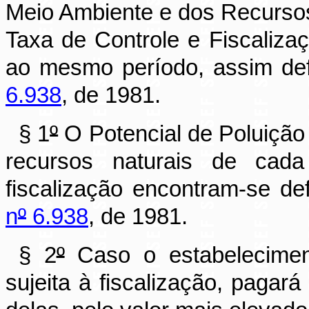
Meio Ambiente e dos Recurso
Taxa de Controle e Fiscaliza
ao mesmo período, assim def
6.938
, de 1981.
§ 1
º
O Potencial de Poluição 
recursos naturais de cada
fiscalização encontram-se de
n
º
6.938
, de 1981.
§ 2
º
Caso o estabelecimen
sujeita à fiscalização, pagar