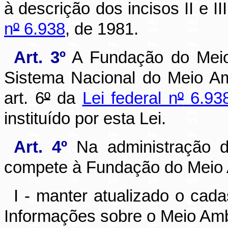
à descrição dos incisos II e II
n
º
6.938
, de 1981.
Art. 3º
A Fundação do Meio
Sistema Nacional do Meio A
art. 6
º
da
Lei federal n
º
6.93
instituído por esta Lei.
Art. 4º
Na administração do
compete à Fundação do Meio
I - manter atualizado o cada
Informações sobre o Meio Amb