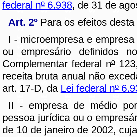
federal n
º
6.938
, de
31 de ago
Art. 2º
Para os efeitos desta
I - microempresa e empresa 
ou empresário definidos no
Complementar federal n
º
123
receita bruta anual não exceda
art. 17-D, da
Lei federal n
º
6.9
II - empresa de médio po
pessoa jurídica ou o empresár
de
10 de janeiro de 2002
, cuj