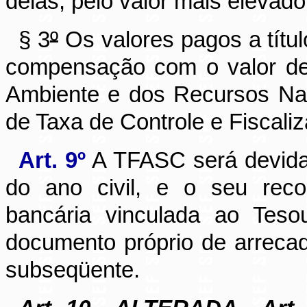
delas, pelo valor mais elevado
§ 3
º
Os valores pagos a títu
compensação com o valor devi
Ambiente e dos Recursos Nat
de Taxa de Controle e Fiscali
Art. 9º
A TFASC será devida n
do ano civil, e o seu reco
bancária vinculada ao Teso
documento próprio de arrecada
subseqüente.