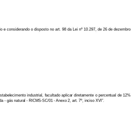
tado e considerando o disposto no art. 98 da Lei nº 10.297, de 26 de dezembro
abelecimento industrial, facultado aplicar diretamente o percentual de 12%
a - gás natural - RICMS-SC/01 - Anexo 2, art. 7º, inciso XVI”.