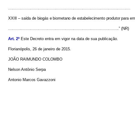
.........................................................................................................
XXIII – saída de biogás e biometano de estabelecimento produtor para emp
...............................................................................................” (NR)
Art. 2º
Este Decreto entra em vigor na data de sua publicação.
Florianópolis, 26 de janeiro de 2015.
JOÃO RAIMUNDO COLOMBO
Nelson Antônio Serpa
Antonio Marcos Gavazzoni