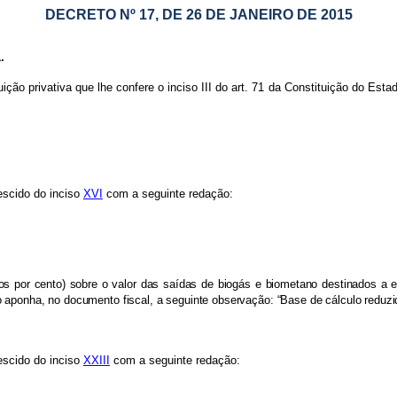
DECRETO Nº 17, DE 26 DE JANEIRO DE 2015
.
uição privativa que lhe confere o inciso III do art. 71 da Constituição do Es
escido do inciso
XVI
com a seguinte redação:
s por cento) sobre o valor das saídas de biogás e biometano destinados a est
o aponha, no documento fiscal, a seguinte observação: “Base de cálculo reduzid
escido do inciso
XXIII
com a seguinte redação: