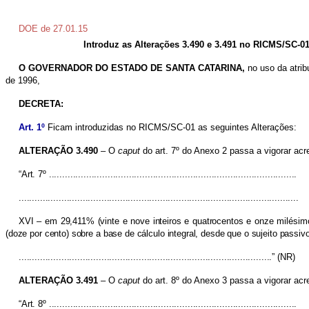
DOE de 27.01.15
Introduz as Alterações 3.490 e 3.491 no RICMS/SC-01
O GOVERNADOR DO ESTADO DE SANTA CATARINA,
no uso da atrib
de 1996,
DECRETA:
Art. 1º
Ficam introduzidas no RICMS/SC-01 as seguintes Alterações:
ALTERAÇÃO 3.490
– O
caput
do art. 7º do Anexo 2 passa a vigorar acr
“Art. 7º .............................................................................................
.........................................................................................................
XVI – em 29,411% (vinte e nove inteiros e quatrocentos e onze milésimo
(doze por cento) sobre a base de cálculo integral, desde que o sujeito passiv
...............................................................................................” (NR)
ALTERAÇÃO 3.491
– O
caput
do art. 8º do Anexo 3 passa a vigorar acr
“Art. 8º .............................................................................................