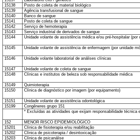
15138
Posto de coleta de material biológico
15139
Agência transfusional de sangue
15140
Banco de sangue
15141
Posto de coleta de sangue
15142
Serviço de hemoterapia
15143
Serviço industrial de derivados de sangue
15144
Unidade volante de assistência médica e/ou pré-hospitalar (por
15145
Unidade volante de assistência de enfermagem (por unidade mó
15146
Unidade volante laboratorial de análises clínicas
15147
Unidade volante de coleta de sangue
15148
Clínicas e institutos de beleza sob responsabilidade médica
15149
Quimioterapia
15150
Clínica de diagnóstico por imagem (por equipamento)
15151
Unidade volante de assistência odontológica
15199
Congêneres grupo 151
* Excluídas as atividades que exijam responsabilidade técnica 
152
MENOR RISCO EPIDEMIOLÓGICO
15201
Clínica de fisioterapia e/ou reabilitação
15202
Clínica de psicoterapia / desintoxicação
15203
Clínica de psicanálise