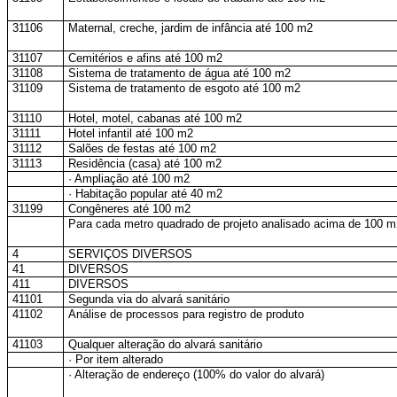
31106
Maternal, creche, jardim de infância até 100 m2
31107
Cemitérios e afins até 100 m2
31108
Sistema de tratamento de água até 100 m2
31109
Sistema de tratamento de esgoto até 100 m2
31110
Hotel, motel, cabanas até 100 m2
31111
Hotel infantil até 100 m2
31112
Salões de festas até 100 m2
31113
Residência (casa) até 100 m2
· Ampliação até 100 m2
· Habitação popular até 40 m2
31199
Congêneres até 100 m2
Para cada metro quadrado de projeto analisado acima de 100 m
4
SERVIÇOS DIVERSOS
41
DIVERSOS
411
DIVERSOS
41101
Segunda via do alvará sanitário
41102
Análise de processos para registro de produto
41103
Qualquer alteração do alvará sanitário
· Por item alterado
· Alteração de endereço (100% do valor do alvará)