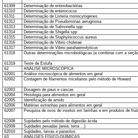
61309
Determinação de enterobactérias
61310
Determinação de enterococos
61311
Determinação de Listeria monocytogenes
61312
Determinação de Pseudomonas aeruginosa
61313
Determinação de Salmonella spp
61314
Determinação de Shigella spp
61315
Determinação de Staphylococcus aureus
61316
Determinação de Vibrio cholerae
61317
Determinação de Vibrio parahaemolyticus
61318
Outras determinações microbiológicas (a combinar com a seção
61319
Teste de Estufa
62
ANÁLISE MICROSCÓPICA
62001
Análise microscópica de alimentos em geral
62002
Contagem de filamentos micelianos pelo método de Howard
62003
Dosagem de paus e cascas
62004
Histologia para alimentos em geral
62005
Identificação de amido
62006
Matérias estranhas para alimentos em geral
62007
Pesquisa de ovos de insetos em farinhas e em produtos de frut
62008
Sujidades pelo método de digestão ácida
62009
Sujidades pesadas (areia, terra ...)
62010
Sujidades, larvas e parasitos
63
ANÁLISES FÍSICO-QUÍMICAS