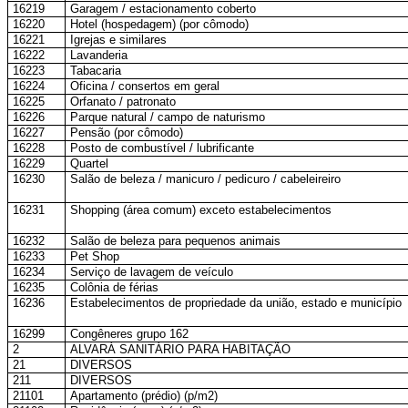
16219
Garagem / estacionamento coberto
16220
Hotel (hospedagem) (por cômodo)
16221
Igrejas e similares
16222
Lavanderia
16223
Tabacaria
16224
Oficina / consertos em geral
16225
Orfanato / patronato
16226
Parque natural / campo de naturismo
16227
Pensão (por cômodo)
16228
Posto de combustível / lubrificante
16229
Quartel
16230
Salão de beleza / manicuro / pedicuro / cabeleireiro
16231
Shopping (área comum) exceto estabelecimentos
16232
Salão de beleza para pequenos animais
16233
Pet Shop
16234
Serviço de lavagem de veículo
16235
Colônia de férias
16236
Estabelecimentos de propriedade da união, estado e município
16299
Congêneres grupo 162
2
ALVARÁ SANITÁRIO PARA HABITAÇÃO
21
DIVERSOS
211
DIVERSOS
21101
Apartamento (prédio) (p/m2)