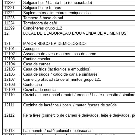
11220
Salgadinhos / batata frita (empacotado)
11221
Salgadinhos e frituras
11222
Suplementos alimentares enriquecidos
11223
Tempero à base de sal
11224
Torrefadora de café
11299
Congêneres grupo 112
12
LOCAL DE ELABORAÇÃO E/OU VENDA DE ALIMENTOS
121
MAIOR RISCO EPIDEMIOLÓGICO
12101
Açougue
12102
Assadora de aves e outros tipos de carne
12103
Cantina escolar
12104
Casa de carnes
12105
Casa de frios (lacticínios e embutidos)
12106
Casa de sucos / caldo de cana e similares
12107
Comércio atacadista de alimentos grupo 121
12108
Confeitaria
12109
Cozinha de escolas
12110
Cozinha clube / hotel / motel / creche / boate / pensão / similar
12111
Cozinha de lactários / hosp. / mater. /casas de saúde
12112
Feira livre (comércio de carnes e derivados, leite e derivados, 
12113
Lanchonete / café colonial e petiscarias