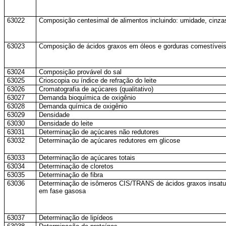
63022
Composição centesimal de alimentos incluindo: umidade, cinzas, 
63023
Composição de ácidos graxos em óleos e gorduras comestíveis 
63024
Composição provável do sal
63025
Crioscopia ou índice de refração do leite
63026
Cromatografia de açúcares (qualitativo)
63027
Demanda bioquímica de oxigênio
63028
Demanda química de oxigênio
63029
Densidade
63030
Densidade do leite
63031
Determinação de açúcares não redutores
63032
Determinação de açúcares redutores em glicose
63033
Determinação de açúcares totais
63034
Determinação de cloretos
63035
Determinação de fibra
63036
Determinação de isômeros CIS/TRANS de ácidos graxos insatura
em fase gasosa
63037
Determinação de lipídeos