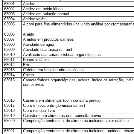
63001
Acidez
63002
Acidez em ácido lático
63003
Acidez em solução normal
63004
Acidez volátil
63005
Álcool para fins alimentícios (incluindo análise por cromatograf
63006
Amido
63007
Amidos em produtos cárneos
63008
Atividade de água
63009
Atividade diastásica em mel
63010
Avaliação das características organolépticas
63011
Bases voláteis
63012
Brix
63013
Cafeína em bebidas não-alcoólicas
63014
Cálcio
63015
Características organolépticas, acidez, índice de refração, índ
comestíveis
63016
Caseína em alimentos (com consulta prévia)
63017
Cloro e hipoclorito (domissaniantes)
63018
Cloro residual livre
63019
Colesterol em alimentos com consulta prévia
63020
Composição centesimal de alimentos incluindo valor calórico
63021
Composição centesimal de alimentos incluindo: umidade, cinzas,