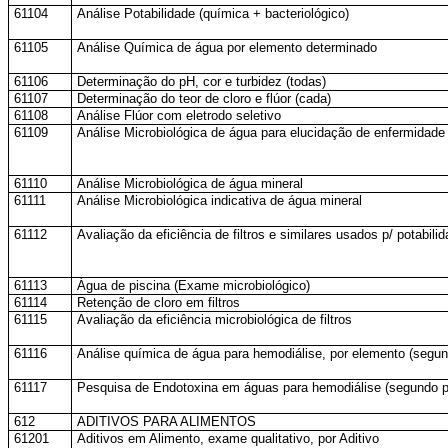
61104
Análise Potabilidade (química + bacteriológico)
61105
Análise Química de água por elemento determinado
61106
Determinação do pH, cor e turbidez (todas)
61107
Determinação do teor de cloro e flúor (cada)
61108
Análise Flúor com eletrodo seletivo
61109
Análise Microbiológica de água para elucidação de enfermidade
61110
Análise Microbiológica de água mineral
61111
Análise Microbiológica indicativa de água mineral
61112
Avaliação da eficiência de filtros e similares usados p/ potabi
61113
Água de piscina (Exame microbiológico)
61114
Retenção de cloro em filtros
61115
Avaliação da eficiência microbiológica de filtros
61116
Análise química de água para hemodiálise, por elemento (segun
61117
Pesquisa de Endotoxina em águas para hemodiálise (segundo po
612
ADITIVOS PARA ALIMENTOS
61201
Aditivos em Alimento, exame qualitativo, por Aditivo