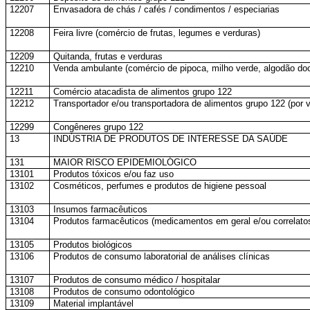
12207
Envasadora de chás / cafés / condimentos / especiarias
12208
Feira livre (comércio de frutas, legumes e verduras)
12209
Quitanda, frutas e verduras
12210
Venda ambulante (comércio de pipoca, milho verde, algodão doc
12211
Comércio atacadista de alimentos grupo 122
12212
Transportador e/ou transportadora de alimentos grupo 122 (por v
12299
Congêneres grupo 122
13
INDÚSTRIA DE PRODUTOS DE INTERESSE DA SAÚDE
131
MAIOR RISCO EPIDEMIOLÓGICO
13101
Produtos tóxicos e/ou faz uso
13102
Cosméticos, perfumes e produtos de higiene pessoal
13103
Insumos farmacêuticos
13104
Produtos farmacêuticos (medicamentos em geral e/ou correlatos
13105
Produtos biológicos
13106
Produtos de consumo laboratorial de análises clínicas
13107
Produtos de consumo médico / hospitalar
13108
Produtos de consumo odontológico
13109
Material implantável