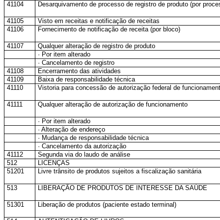
41104
Desarquivamento de processo de registro de produto (por proce
41105
Visto em receitas e notificação de receitas
41106
Fornecimento de notificação de receita (por bloco)
41107
Qualquer alteração de registro de produto
· Por item alterado
· Cancelamento de registro
41108
Encerramento das atividades
41109
Baixa de responsabilidade técnica
41110
Vistoria para concessão de autorização federal de funcionamen
41111
Qualquer alteração de autorização de funcionamento
· Por item alterado
· Alteração de endereço
· Mudança de responsabilidade técnica
· Cancelamento da autorização
41112
Segunda via do laudo de análise
512
LICENÇAS
51201
Livre trânsito de produtos sujeitos a fiscalização sanitária
513
LIBERAÇÃO DE PRODUTOS DE INTERESSE DA SAÚDE
51301
Liberação de produtos (paciente estado terminal)