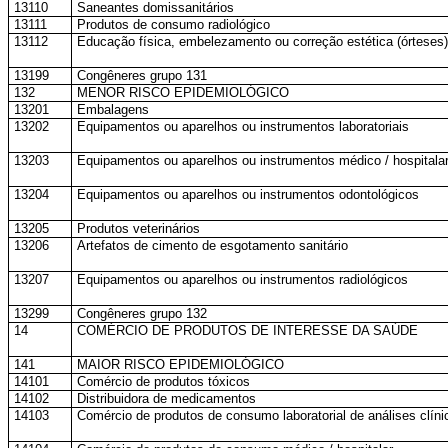
13110
Saneantes domissanitários
13111
Produtos de consumo radiológico
13112
Educação física, embelezamento ou correção estética (órteses)
13199
Congêneres grupo 131
132
MENOR RISCO EPIDEMIOLÓGICO
13201
Embalagens
13202
Equipamentos ou aparelhos ou instrumentos laboratoriais
13203
Equipamentos ou aparelhos ou instrumentos médico / hospitala
13204
Equipamentos ou aparelhos ou instrumentos odontológicos
13205
Produtos veterinários
13206
Artefatos de cimento de esgotamento sanitário
13207
Equipamentos ou aparelhos ou instrumentos radiológicos
13299
Congêneres grupo 132
14
COMÉRCIO DE PRODUTOS DE INTERESSE DA SAÚDE
141
MAIOR RISCO EPIDEMIOLÓGICO
14101
Comércio de produtos tóxicos
14102
Distribuidora de medicamentos
14103
Comércio de produtos de consumo laboratorial de análises clíni