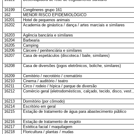
16199
Congêneres grupo 161
162
MENOR RISCO EPIDEMIOLÓGICO
16201
Hotel de pequenos animais
16202
Academia de ginástica / dança / artes marciais e similares
16203
Agência bancária e similares
16204
Barbearia
16205
Camping
16206
Cárcere / penitenciária e similares
16207
Casa de espetáculos (discoteca / baile, similares)
16208
Casa de diversões (jogos eletrônicos, boliche, similares)
16209
Cemitério / necrotério / crematório
16210
Cinema / auditório / teatro
16211
Circo / rodeio / hípica / parque de diversão
16212
Comércio geral (eletrodomésticos, calçado, tecido, disco, vest.,
16213
Dormitório (por cômodo)
16214
Escritório em geral
16215
Estação de tratamento de água para abastecimento público
16216
Estação de tratamento de esgoto
16217
Estética facial / maquilagem
16218
Floricultura / plantas / mudas