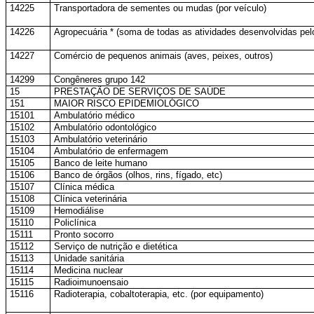
14225
Transportadora de sementes ou mudas (por veículo)
14226
Agropecuária * (soma de todas as atividades desenvolvidas pelo
14227
Comércio de pequenos animais (aves, peixes, outros)
14299
Congêneres grupo 142
15
PRESTAÇÃO DE SERVIÇOS DE SAÚDE
151
MAIOR RISCO EPIDEMIOLÓGICO
15101
Ambulatório médico
15102
Ambulatório odontológico
15103
Ambulatório veterinário
15104
Ambulatório de enfermagem
15105
Banco de leite humano
15106
Banco de órgãos (olhos, rins, fígado, etc)
15107
Clínica médica
15108
Clínica veterinária
15109
Hemodiálise
15110
Policlínica
15111
Pronto socorro
15112
Serviço de nutrição e dietética
15113
Unidade sanitária
15114
Medicina nuclear
15115
Radioimunoensaio
15116
Radioterapia, cobaltoterapia, etc. (por equipamento)