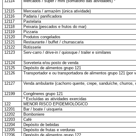
12114
Mercados / super / mini (somatório das atividades) *
12115
Mercearia / armazém (única atividade)
12116
Padaria / panificadora
12117
Pastelaria
12118
Peixaria (pescados e frutos do mar)
12119
Pizzaria
12120
Produtos congelados
12121
Restaurante / buffet / churrascaria
12122
Rotisserie
12123
Serv-carro / drive-in / quiosque / trailer e similares
12124
Sorveteria e/ou posto de venda
12125
Depósito de alimentos grupo 121
12126
Transportador e ou transportadora de alimentos grupo 121 (por v
12127
Venda ambulante (cachorro quente, crepe, sanduíche, churros, 
12199
Congêneres grupo 121
* Excluídas as atividades exercidas
122
MENOR RISCO EPIDEMIOLÓGICO
12201
Bar / boate / uisqueria
12202
Bomboniere
12203
Café
12204
Depósito de bebidas
12205
Depósito de frutas e verduras
12206
Depósito de alimentos grupo 122