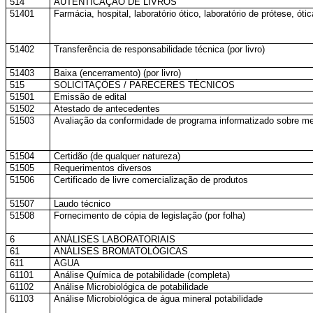
514
AUTENTICAÇÃO DE LIVROS
51401
Farmácia, hospital, laboratório ótico, laboratório de prótese, óti
51402
Transferência de responsabilidade técnica (por livro)
51403
Baixa (encerramento) (por livro)
515
SOLICITAÇÕES / PARECERES TÉCNICOS
51501
Emissão de edital
51502
Atestado de antecedentes
51503
Avaliação da conformidade de programa informatizado sobre me
51504
Certidão (de qualquer natureza)
51505
Requerimentos diversos
51506
Certificado de livre comercialização de produtos
51507
Laudo técnico
51508
Fornecimento de cópia de legislação (por folha)
6
ANÁLISES LABORATORIAIS
61
ANÁLISES BROMATOLÓGICAS
611
ÁGUA
61101
Análise Química de potabilidade (completa)
61102
Análise Microbiológica de potabilidade
61103
Análise Microbiológica de água mineral potabilidade