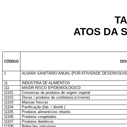
TA
ATOS DA 
CÓDIGO
DI
1
ALVARÁ SANITÁRIO ANUAL (POR ATIVIDADE DESENVOLVI
11
INDÚSTRIA DE ALIMENTOS
111
MAIOR RISCO EPIDEMIOLÓGICO
11101
Conservas de produtos de origem vegetal
11102
Doces / produtos de confeitaria (c/creme)
11103
Massas frescas
11104
Panificação (fab. / distrib.)
11105
Produtos alimentícios infantis
11106
Produtos congelados
11107
Produtos dietéticos
11108
Refeições industriais