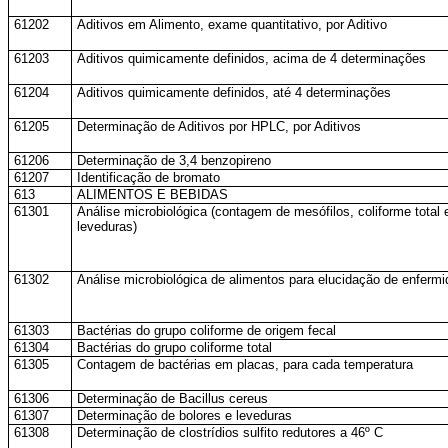
61202
Aditivos em Alimento, exame quantitativo, por Aditivo
61203
Aditivos quimicamente definidos, acima de 4 determinações
61204
Aditivos quimicamente definidos, até 4 determinações
61205
Determinação de Aditivos por HPLC, por Aditivos
61206
Determinação de 3,4 benzopireno
61207
Identificação de bromato
613
ALIMENTOS E BEBIDAS
61301
Análise microbiológica (contagem de mesófilos, coliforme total e
leveduras)
61302
Análise microbiológica de alimentos para elucidação de enferm
61303
Bactérias do grupo coliforme de origem fecal
61304
Bactérias do grupo coliforme total
61305
Contagem de bactérias em placas, para cada temperatura
61306
Determinação de Bacillus cereus
61307
Determinação de bolores e leveduras
61308
Determinação de clostrídios sulfito redutores a 46º C