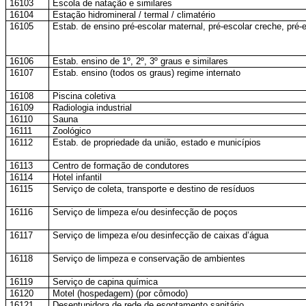
16103
Escola de natação e similares
16104
Estação hidromineral / termal / climatério
16105
Estab. de ensino pré-escolar maternal, pré-escolar creche, pré-e
16106
Estab. ensino de 1º, 2º, 3º graus e similares
16107
Estab. ensino (todos os graus) regime internato
16108
Piscina coletiva
16109
Radiologia industrial
16110
Sauna
16111
Zoológico
16112
Estab. de propriedade da união, estado e municípios
16113
Centro de formação de condutores
16114
Hotel infantil
16115
Serviço de coleta, transporte e destino de resíduos
16116
Serviço de limpeza e/ou desinfecção de poços
16117
Serviço de limpeza e/ou desinfecção de caixas d’água
16118
Serviço de limpeza e conservação de ambientes
16119
Serviço de capina química
16120
Motel (hospedagem) (por cômodo)
16121
Desentupidora de rede de esgotamento sanitário