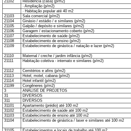
21102
Residência (casa) (p/m2)
· Ampliação (p/m2)
· Habitação popular até 40 m2
21103
Sala comercial (p/m2)
21104
Ginásio / estádio / e similares (p/m2)
21105
Galpão / depósito e similares (p/m2)
21106
Garagem / estacionamento coberto (p/m2)
21107
Estabelecimento de saúde (p/m2)
21108
Estabelecimento de ensino (p/m2)
21109
Estabelecimento de ginástica / natação e lazer (p/m2)
21110
Maternal / creche / jardim infância (p/m2)
21111
Habitação coletiva - internato e similares (p/m2)
21112
Cemitérios e afins (p/m2)
21113
Hotel, motel, cabana (p/m2)
21114
Hotel infantil (p/m2)
21199
Congêneres (p/m2)
3
ANÁLISE DE PROJETOS
31
DIVERSOS
311
DIVERSOS
31101
Apartamento (prédio) até 100 m2
31102
Estabelecimento de saúde até 100 m2
31103
Estabelecimento de ensino até 100 m2
31104
Estabelecimento de ginástica / laser e similares até 100 m2
31105
Estabelecimentos e locais de trabalho até 100 m2