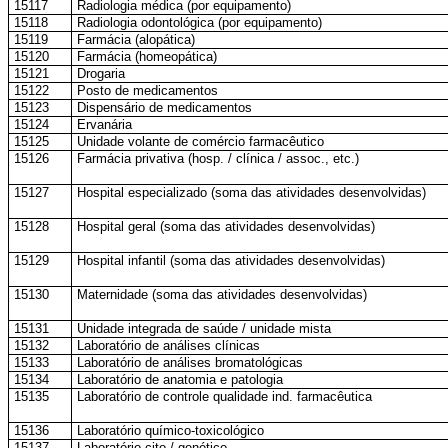
15117
Radiologia médica (por equipamento)
15118
Radiologia odontológica (por equipamento)
15119
Farmácia (alopática)
15120
Farmácia (homeopática)
15121
Drogaria
15122
Posto de medicamentos
15123
Dispensário de medicamentos
15124
Ervanária
15125
Unidade volante de comércio farmacêutico
15126
Farmácia privativa (hosp. / clínica / assoc., etc.)
15127
Hospital especializado (soma das atividades desenvolvidas)
15128
Hospital geral (soma das atividades desenvolvidas)
15129
Hospital infantil (soma das atividades desenvolvidas)
15130
Maternidade (soma das atividades desenvolvidas)
15131
Unidade integrada de saúde / unidade mista
15132
Laboratório de análises clínicas
15133
Laboratório de análises bromatológicas
15134
Laboratório de anatomia e patologia
15135
Laboratório de controle qualidade ind. farmacêutica
15136
Laboratório químico-toxicológico
15137
Laboratório cito / genético