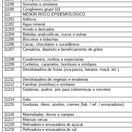
11109
Sorvetes e similares
11199
Congêneres grupo 111
112
MENOR RISCO EPIDEMIOLÓGICO
11201
Aditivos
11202
Água mineral
11203
Amido e derivados
11204
Bebidas analcoólicas, sucos e outras
11205
Biscoitos e bolachas
11206
Cacau, chocolates e sucedâneos
11207
Cerealista, depósito e beneficiamento de grãos
11208
Condimentos, molhos e especiarias
11209
Confeitos, caramelos, bombons e similares
11210
Desidratadora de frutas (uva-passa, banana, maçã, etc.)
11211
Desidratadora de vegetais e ervateiras
11212
Farinhas (moinhos) e similares
11213
Gelatinas, pudins, pós para sobremesas e sorvetes
11214
Gelo
11215
Gorduras, óleos, azeites, cremes (fab. / ref. / envasadoras)
11216
Marmeladas, doces e xaropes
11217
Massas secas
11218
Refinadora e envasadora de açúcar
11219
Refinadora e envasadora de sal