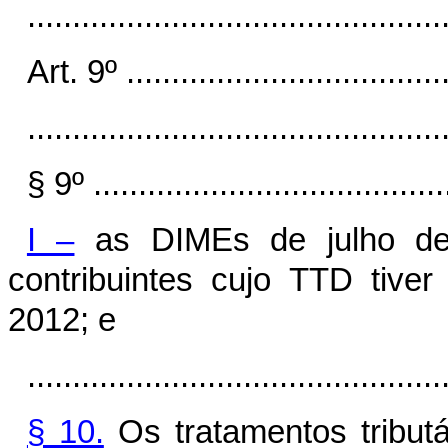
..............................................
Art. 9º .....................................
..............................................
§ 9º ........................................
I –
as DIMEs de julho de
contribuintes cujo TTD tive
2012; e
..............................................
§ 10.
Os tratamentos tribut