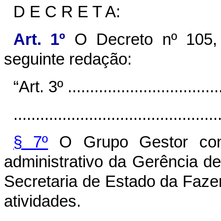
D E C R E T A:
Art. 1º
O Decreto nº 105, 
seguinte redação:
“Art. 3º ...................................
..............................................
§ 7º
O Grupo Gestor cont
administrativo da Gerência 
Secretaria de Estado da Faz
atividades.