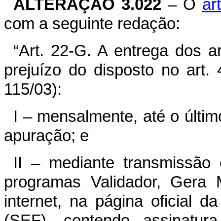
ALTERAÇÃO 3.022
– O
ar
com a seguinte redação:
“Art. 22-G. A entrega dos a
prejuízo do disposto no art.
115/03):
I – mensalmente, até o últi
apuração; e
II – mediante transmissão
programas Validador, Gera 
internet, na página oficial 
(SEF), contendo assinatura