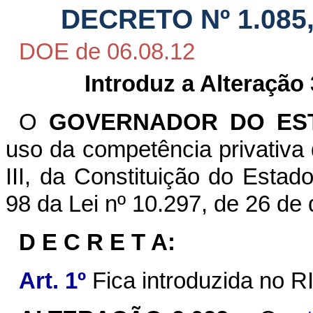
DECRETO Nº 1.085,
DOE de 06.08.12
Introduz a Alteração
O
GOVERNADOR DO EST
uso da competência privativa q
III, da Constituição do Estad
98 da Lei nº 10.297, de 26 de
D E C R E T A:
Art. 1º
Fica introduzida no R