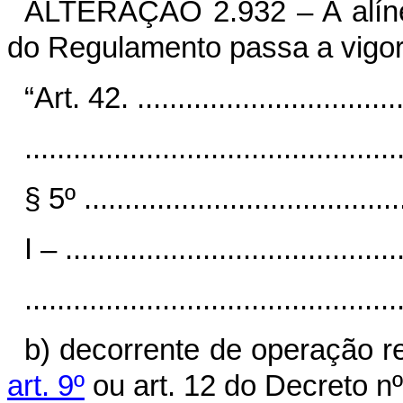
ALTERAÇÃO 2.932
– A alí
do Regulamento passa a vigor
“Art. 42. ..................................
..............................................
§ 5º ........................................
I – ..........................................
..............................................
b) decorrente de operação re
art. 9º
ou art. 12 do Decreto n