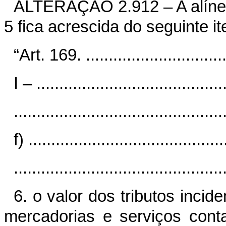
ALTERAÇÃO 2.912 – A alín
5 fica acrescida do seguinte i
“Art. 169. .................................
I – ..........................................
..............................................
f) ...........................................
..............................................
6. o valor dos tributos inci
mercadorias e serviços conta