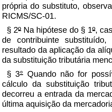
própria do substituto, obser
RICMS/SC-01.
§ 2
º
Na hipótese do § 1
º
, ca
de contribuinte substituído
resultado da aplicação da alíq
da substituição tributária men
§ 3
°
Quando não for possív
cálculo da substituição trib
decorreu a entrada da mercado
última aquisição da mercadori