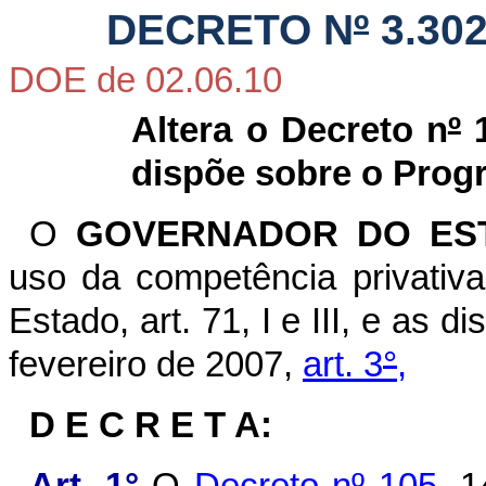
DECRETO N
º
3.302
DOE de 02.06.10
Altera o Decreto n
º
1
dispõe sobre o Pro
O
GOVERNADOR DO EST
uso da competência privativa
Estado, art. 71, I e III, e as d
fevereiro de 2007,
art. 3
°
,
D E C R E T A: