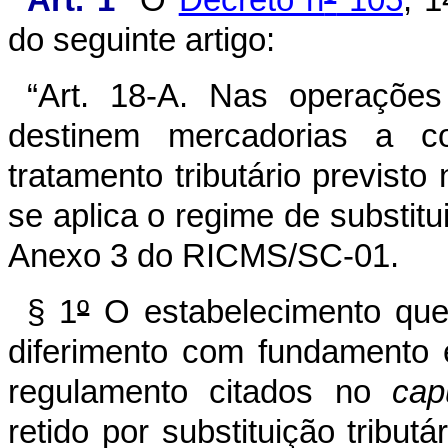
Art. 1°
O
Decreto n
º
105
, 
do seguinte artigo:
“Art. 18-A. Nas operações
destinem mercadorias a co
tratamento tributário previsto
se aplica o regime de substitu
Anexo 3 do RICMS/SC-01
.
§ 1
º
O estabelecimento que
diferimento com fundamento 
regulamento citados no
cap
retido por substituição tribu