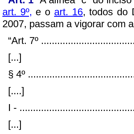
Art. 1º
A alínea “c” do inciso
art. 9º,
e o
art. 16
, todos do
2007, passam a vigorar com a
“Art. 7º ...................................
[...]
§ 4º ........................................
[....]
I - ..........................................
[...]