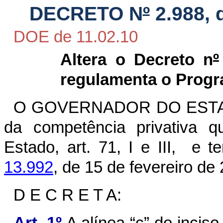
DECRETO N
º
2.988, 
DOE de 11.02.10
Altera o Decreto n
º
regulamenta o Prog
O GOVERNADOR DO ESTAD
da competência privativa q
Estado, art. 71, I e III, e 
13.992
, de 15 de fevereiro de
D E C R E T A: