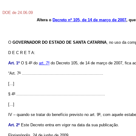
DOE de 24.06.09
Altera o
Decreto nº 105, de 14 de março de 2007
, que
O
GOVERNADOR DO ESTADO DE SANTA CATARINA
, no uso da comp
D E C R E T A:
Art. 1º
O § 4
º
do
art. 7
º
do Decreto 105, de 14 de março de 2007, fica ac
“Art. 7
º
...................................................................
[...]
§ 4
º
.........................................................................
[...]
IV – quando se tratar do benefício previsto no art. 9
º
, com aquele estab
Art. 2º
Este Decreto entra em vigor na data da sua publicação.
Florianópolis, 24 de junho de 2009.