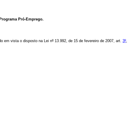
 o Programa Pró-Emprego.
ndo em vista o disposto na
Lei n
º
13.992, de 15 de fevereiro de 2007, art.
3
º
,