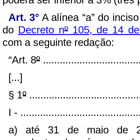
Art. 3°
A alínea “a” do inciso
do
Decreto n
º
105, de 14 de
com a seguinte redação:
“Art. 8
º
...................................
[...]
§ 1
º
.......................................
I - ..........................................
a) até 31 de maio de 20