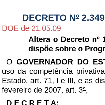
DECRETO N
º
2.349
DOE de 21.05.09
Altera o Decreto n
º
1
dispõe sobre o Pro
O
GOVERNADOR DO EST
uso da competência privativa
Estado, art. 71, I e III, e as d
fevereiro de 2007, art. 3
°
,
D E C R E T A: