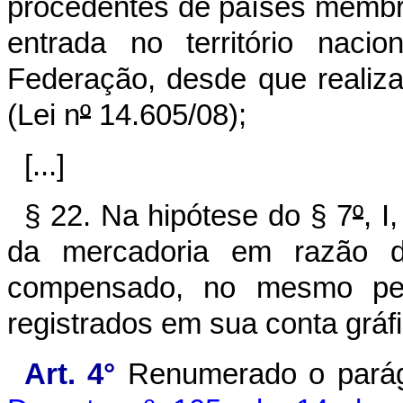
procedentes de países membr
entrada no território naci
Federação, desde que realiza
(Lei n
º
14.605/08);
[...]
§ 22. Na hipótese do § 7
º
, I
da mercadoria em razão do
compensado, no mesmo per
registrados em sua conta gráfi
Art. 4°
Renumerado o parágr