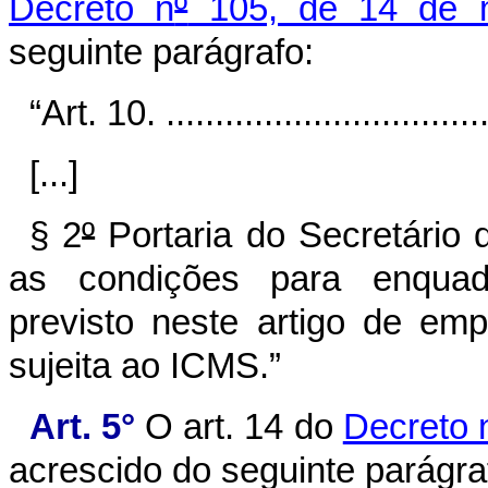
Decreto n
º
105, de 14 de 
seguinte parágrafo:
“Art. 10. ..................................
[...]
§ 2
º
Portaria do Secretário
as condições para enquadr
previsto neste artigo de em
sujeita ao ICMS.”
Art. 5°
O art. 14 do
Decreto 
acrescido do seguinte parágra