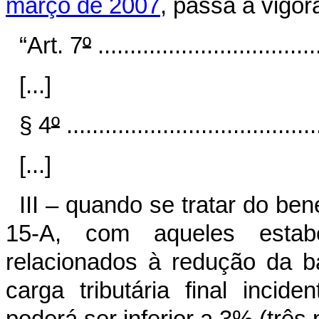
março de 2007
, passa a vigor
“Art. 7
º
...................................
[...]
§ 4
º
.......................................
[...]
III – quando se tratar do bene
15-A, com aqueles estabel
relacionados à redução da b
carga tributária final inci
poderá ser inferior a 3% (três 