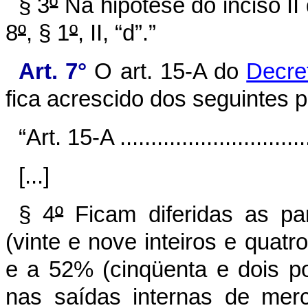
§ 3
º
Na hipótese do inciso II
8
º
, § 1
º
, II, “d”.”
Art. 7°
O art. 15-A do
Decre
fica acrescido dos seguintes p
“Art. 15-A ................................
[...]
§ 4
º
Ficam diferidas as pa
(vinte e nove inteiros e quat
e a 52% (cinqüenta e dois po
nas saídas internas de merc