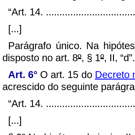
“Art. 14. ..................................
[...]
Parágrafo único. Na hipóte
disposto no art. 8
º
, § 1
º
, II, “d”
Art. 6°
O art. 15 do
Decreto 
acrescido do seguinte parágra
“Art. 14. ..................................
[...]