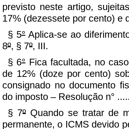
previsto neste artigo, sujeit
17% (dezessete por cento) e d
§ 5
°
Aplica-se ao diferimento
8
º
, § 7
º
, III.
§ 6
°
Fica facultada, no caso
de 12% (doze por cento) sob
consignado no documento fisc
do imposto – Resolução n° ....
§ 7
º
Quando se tratar de me
permanente, o ICMS devido pe