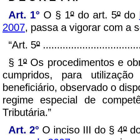
Art. 1°
O § 1
º
do art. 5
º
do
2007
, passa a vigorar com a 
“Art. 5
º
...................................
§ 1
º
Os procedimentos e obri
cumpridos, para utilização
beneficiário, observado o dispo
regime especial de competê
Tributária.”
Art. 2°
O inciso III do § 4
º
do