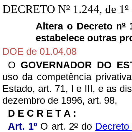
DECRETO N
º
1.244, de 1
º
Altera o Decreto n
º
1
estabelece outras pr
DOE de 01.04.08
O
GOVERNADOR DO EST
uso da competência privativa
Estado, art. 71, I e III, e as d
dezembro de 1996, art. 98,
D E C R E T A :
Art. 1º
O art. 2
º
do
Decreto