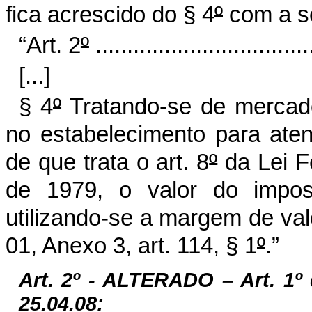
fica acrescido do § 4
º
com a se
“Art. 2
º
...................................
[...]
§ 4
º
Tratando-se de mercad
no estabelecimento para aten
de que trata o art. 8
º
da Lei F
de 1979, o valor do impos
utilizando-se a margem de va
01, Anexo 3, art. 114, § 1
º
.”
Art. 2º -
ALTERADO – Art. 1º
25.04.08: