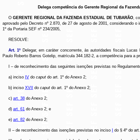
Delega competência do Gerente Regional da Fazenda
O
GERENTE REGIONAL DA FAZENDA ESTADUAL DE TUBARÃO
, c
aprovado pelo Decreto nº 2.870, de 27 de agosto de 2001, considerando o in
1º da Portaria SEF nº 234/2005,
RESOLVE:
Art. 1º
Delegar, em caráter concorrente, às autoridades fiscais Lucas
Paulo Roberto Barros Gotelip, matrícula 344.182-2, a competência para a pr
I – de reconhecimento das seguintes isenções previstas no Regulamen
a) inciso
IV
do
caput
do art. 1º do Anexo 2;
b) inciso
XVII
do
caput
do art. 1º do Anexo 2;
c)
art. 38
do Anexo 2;
d)
art. 61
do Anexo 2; e
e)
art. 82
do Anexo 2;
II – de reconhecimento das isenções previstas no inciso
I
do § 4º do ar