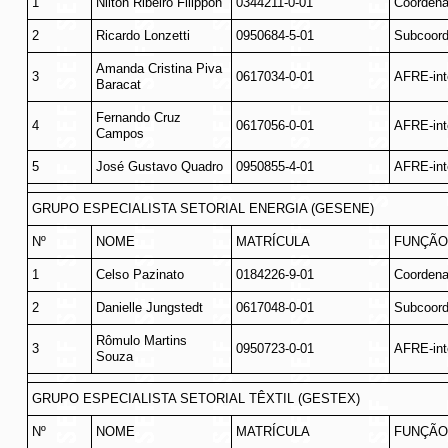
1
Nilton Ribeiro Filippon
0344211-0-01
Coordena
2
Ricardo Lonzetti
0950684-5-01
Subcoord
Amanda Cristina Piva
3
0617034-0-01
AFRE-int
Baracat
Fernando Cruz
4
0617056-0-01
AFRE-int
Campos
5
José Gustavo Quadro
0950855-4-01
AFRE-int
GRUPO ESPECIALISTA SETORIAL ENERGIA (GESENE)
Nº
NOME
MATRÍCULA
FUNÇÃO
1
Celso Pazinato
0184226-9-01
Coordena
2
Danielle Jungstedt
0617048-0-01
Subcoord
Rômulo Martins
3
0950723-0-01
AFRE-int
Souza
GRUPO ESPECIALISTA SETORIAL TÊXTIL (GESTEX)
Nº
NOME
MATRÍCULA
FUNÇÃO