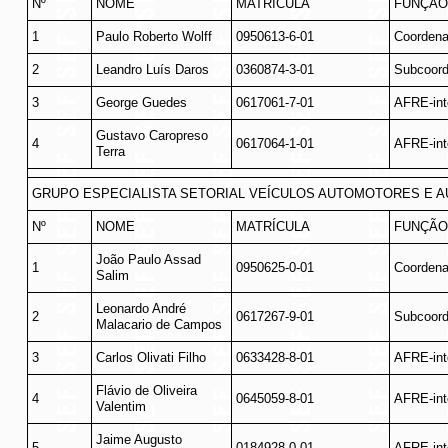
Nº
NOME
MATRÍCULA
FUNÇÃO
1
Paulo Roberto Wolff
0950613-6-01
Coordena
2
Leandro Luís Daros
0360874-3-01
Subcoord
3
George Guedes
0617061-7-01
AFRE-int
Gustavo Caropreso
4
0617064-1-01
AFRE-int
Terra
GRUPO ESPECIALISTA SETORIAL VEÍCULOS AUTOMOTORES E 
Nº
NOME
MATRÍCULA
FUNÇÃO
João Paulo Assad
1
0950625-0-01
Coordena
Salim
Leonardo André
2
0617267-9-01
Subcoord
Malacario de Campos
3
Carlos Olivati Filho
0633428-8-01
AFRE-int
Flávio de Oliveira
4
0645059-8-01
AFRE-int
Valentim
Jaime Augusto
5
0184928-0-01
AFRE-int