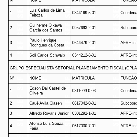
Nº
NOME
MATRÍCULA
FUNÇÃO
Luiz Carlos de Lima
1
0344169-5-01
Coordena
Feitoza
Guilherme Oikawa
2
0957693-2-01
Subcoord
Garcia dos Santos
Paulo Henrique
3
0644479-2-01
AFRE-int
Rodrigues da Costa
4
Soli Carlos Schwalb
0344212-8-01
AFRE-int
GRUPO ESPECIALISTA SETORIAL PLANEJAMENTO FISCAL (GPLA
Nº
NOME
MATRÍCULA
FUNÇÃO
Edson Dal Castel de
1
0311099-0-03
Coordena
Oliveira
2
Cauê Avila Clasen
0617042-0-01
Subcoord
3
Alfredo Rovaris Junior
0301292-1-01
AFRE-int
Afonso Luís Souza
4
0617030-7-01
AFRE-int
Faria