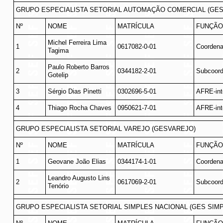
GRUPO ESPECIALISTA SETORIAL AUTOMAÇÃO COMERCIAL (GES
Nº
NOME
MATRÍCULA
FUNÇÃO
Michel Ferreira Lima
1
0617082-0-01
Coordena
Tagima
Paulo Roberto Barros
2
0344182-2-01
Subcoord
Gotelip
3
Sérgio Dias Pinetti
0302696-5-01
AFRE-int
4
Thiago Rocha Chaves
0950621-7-01
AFRE-int
GRUPO ESPECIALISTA SETORIAL VAREJO (GESVAREJO)
Nº
NOME
MATRÍCULA
FUNÇÃO
1
Geovane João Elias
0344174-1-01
Coordena
Leandro Augusto Lins
2
0617069-2-01
Subcoord
Tenório
GRUPO ESPECIALISTA SETORIAL SIMPLES NACIONAL (GES SIM