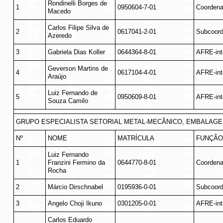
Rondinelli Borges de
1
0950604-7-01
Coordena
Macedo
Carlos Filipe Silva de
2
0617041-2-01
Subcoord
Azeredo
3
Gabriela Dias Koller
0644364-8-01
AFRE-int
Geverson Martins de
4
0617104-4-01
AFRE-int
Araújo
Luiz Fernando de
5
0950609-8-01
AFRE-int
Souza Camilo
GRUPO ESPECIALISTA SETORIAL METAL-MECÂNICO, EMBALAGEN
Nº
NOME
MATRÍCULA
FUNÇÃO
Luiz Fernando
1
Franzini Fermino da
0644770-8-01
Coordena
Rocha
2
Márcio Dirschnabel
0195936-0-01
Subcoord
3
Angelo Choji Ikuno
0301205-0-01
AFRE-int
Carlos Eduardo