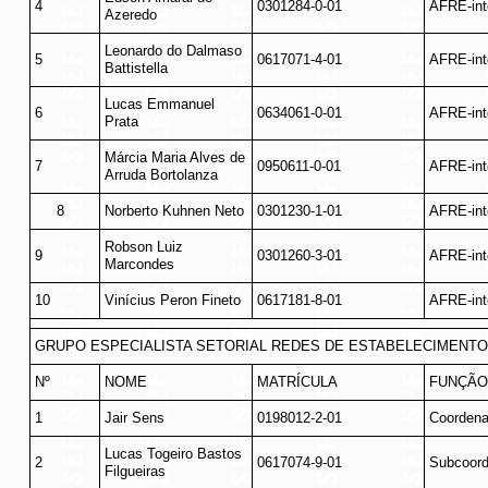
4
0301284-0-01
AFRE-int
Azeredo
Leonardo do Dalmaso
5
0617071-4-01
AFRE-int
Battistella
Lucas Emmanuel
6
0634061-0-01
AFRE-int
Prata
Márcia Maria Alves de
7
0950611-0-01
AFRE-int
Arruda Bortolanza
8
Norberto Kuhnen Neto
0301230-1-01
AFRE-int
Robson Luiz
9
0301260-3-01
AFRE-int
Marcondes
10
Vinícius Peron Fineto
0617181-8-01
AFRE-int
GRUPO ESPECIALISTA SETORIAL REDES DE ESTABELECIMENT
Nº
NOME
MATRÍCULA
FUNÇÃO
1
Jair Sens
0198012-2-01
Coordena
Lucas Togeiro Bastos
2
0617074-9-01
Subcoord
Filgueiras