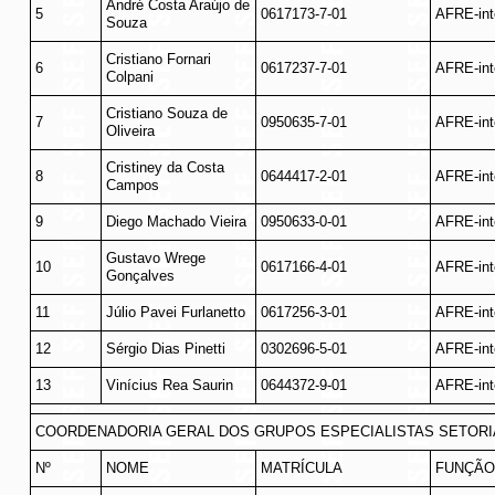
André Costa Araújo de
5
0617173-7-01
AFRE-int
Souza
Cristiano Fornari
6
0617237-7-01
AFRE-int
Colpani
Cristiano Souza de
7
0950635-7-01
AFRE-int
Oliveira
Cristiney da Costa
8
0644417-2-01
AFRE-int
Campos
9
Diego Machado Vieira
0950633-0-01
AFRE-int
Gustavo Wrege
10
0617166-4-01
AFRE-int
Gonçalves
11
Júlio Pavei Furlanetto
0617256-3-01
AFRE-int
12
Sérgio Dias Pinetti
0302696-5-01
AFRE-int
13
Vinícius Rea Saurin
0644372-9-01
AFRE-int
COORDENADORIA GERAL DOS GRUPOS ESPECIALISTAS SETORI
Nº
NOME
MATRÍCULA
FUNÇÃO