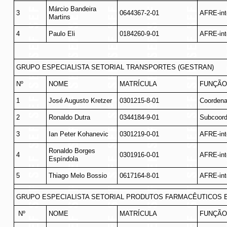
Márcio Bandeira
3
0644367-2-01
AFRE-int
Martins
4
Paulo Eli
0184260-9-01
AFRE-int
GRUPO ESPECIALISTA SETORIAL TRANSPORTES (GESTRAN)
Nº
NOME
MATRÍCULA
FUNÇÃO
1
José Augusto Kretzer
0301215-8-01
Coordena
2
Ronaldo Dutra
0344184-9-01
Subcoord
3
Ian Peter Kohanevic
0301219-0-01
AFRE-int
Ronaldo Borges
4
0301916-0-01
AFRE-int
Espíndola
5
Thiago Melo Bossio
0617164-8-01
AFRE-int
GRUPO ESPECIALISTA SETORIAL PRODUTOS FARMACÊUTICOS 
Nº
NOME
MATRÍCULA
FUNÇÃO