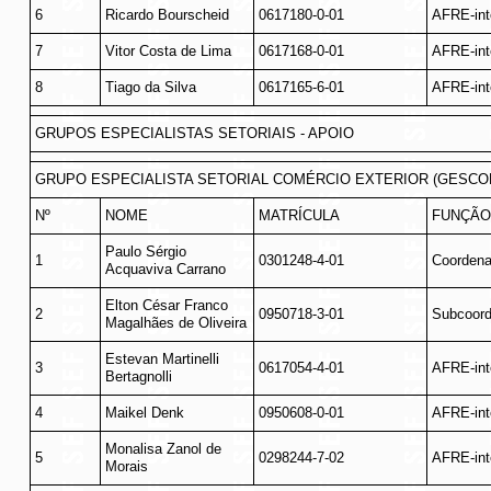
6
Ricardo Bourscheid
0617180-0-01
AFRE-int
7
Vitor Costa de Lima
0617168-0-01
AFRE-int
8
Tiago da Silva
0617165-6-01
AFRE-int
GRUPOS ESPECIALISTAS SETORIAIS - APOIO
GRUPO ESPECIALISTA SETORIAL COMÉRCIO EXTERIOR (GESCO
Nº
NOME
MATRÍCULA
FUNÇÃO
Paulo Sérgio
1
0301248-4-01
Coordena
Acquaviva Carrano
Elton César Franco
2
0950718-3-01
Subcoord
Magalhães de Oliveira
Estevan Martinelli
3
0617054-4-01
AFRE-int
Bertagnolli
4
Maikel Denk
0950608-0-01
AFRE-int
Monalisa Zanol de
5
0298244-7-02
AFRE-int
Morais