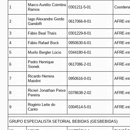
Marco Aurélio Coimbra
1
0301211-5-01
Coordena
Ramos
Iago Alexandre Gordo
2
0617066-8-01
AFRE-int
Gandolfi
3
Fábio Beal Thaís
0301229-8-01
AFRE-int
4
Fábio Rafael Bock
0950630-6-01
AFRE-int
5
Murilo Bergler Lúcio
0344180-6-01
AFRE-int
Pedro Henrique
6
0617086-2-01
AFRE-int
Sionek
Ricardo Herrera
7
0950616-0-01
AFRE-int
Maiolini
Ricieri Jonathan Peixe
8
0378638-2-02
AFRE-int
Pereira
Rogério Leite do
9
0304514-5-01
AFRE-int
Canto
GRUPO ESPECIALISTA SETORIAL BEBIDAS (GESBEBIDAS)