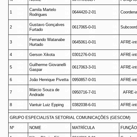
Camila Martelo
1
0644420-2-01
Coordena
Rodrigues
Gustavo Gonçalves
2
0617065-0-01
Subcoord
Furtado
Fernando Watanabe
3
0645061-0-01
AFRE-int
Hurtado
4
Gerson Xikota
0301276-0-01
AFRE-int
Guilherme Giovanelli
5
0617063-3-01
AFRE-int
Gaspar
6
João Henrique Pivetta
0950857-0-01
AFRE-int
Márcio Souza de
7
0950716-7-01
AFRE-in
Andrade
8
Vantuir Luiz Epping
0382038-6-01
AFRE-int
GRUPO ESPECIALISTA SETORIAL COMUNICAÇÕES (GESCOM)
Nº
NOME
MATRÍCULA
FUNÇÃO