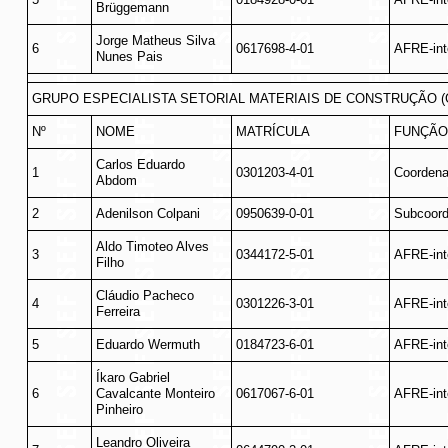
Brüggemann
Jorge Matheus Silva
6
0617698-4-01
AFRE-int
Nunes Pais
GRUPO ESPECIALISTA SETORIAL MATERIAIS DE CONSTRUÇÃO 
Nº
NOME
MATRÍCULA
FUNÇÃO
Carlos Eduardo
1
0301203-4-01
Coordena
Abdom
2
Adenilson Colpani
0950639-0-01
Subcoord
Aldo Timoteo Alves
3
0344172-5-01
AFRE-int
Filho
Cláudio Pacheco
4
0301226-3-01
AFRE-int
Ferreira
5
Eduardo Wermuth
0184723-6-01
AFRE-int
Íkaro Gabriel
6
Cavalcante Monteiro
0617067-6-01
AFRE-int
Pinheiro
Leandro Oliveira