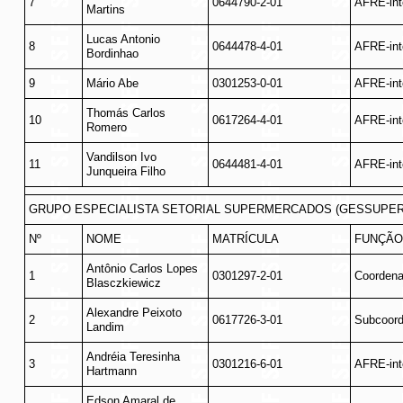
7
0644790-2-01
AFRE-int
Martins
Lucas Antonio
8
0644478-4-01
AFRE-int
Bordinhao
9
Mário Abe
0301253-0-01
AFRE-int
Thomás Carlos
10
0617264-4-01
AFRE-int
Romero
Vandilson Ivo
11
0644481-4-01
AFRE-int
Junqueira Filho
GRUPO ESPECIALISTA SETORIAL SUPERMERCADOS (GESSUPER
Nº
NOME
MATRÍCULA
FUNÇÃO
Antônio Carlos Lopes
1
0301297-2-01
Coordena
Blasczkiewicz
Alexandre Peixoto
2
0617726-3-01
Subcoord
Landim
Andréia Teresinha
3
0301216-6-01
AFRE-int
Hartmann
Edson Amaral de