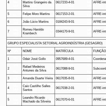
4
Martins Grangeiro da
0617233-4-01
AFRE-int
Silva
5
Felipe Moro Martins
0617153-2-01
AFRE-int
6
João Lúcio Martins
0184243-9-01
AFRE-int
Romeu Haroldo
7
0344170-9-01
AFRE-int
Krambech
GRUPO ESPECIALISTA SETORIAL AGROINDÚSTRIA (GESAGRO)
Nº
NOME
MATRÍCULA
FUNÇÃO
1
Odair José Gollo
0957689-4-01
Coordena
Rafael Medeiros
2
0617088-9-01
Subcoord
Antunes da Silva
3
Amanda Duarte Vieira
0617035-8-01
AFRE-int
Caio Castilho Salles
4
0617038-2-01
AFRE-int
Santos
Leandro Ricardo
5
0617070-6-01
AFRE-int
Machado da Silveira