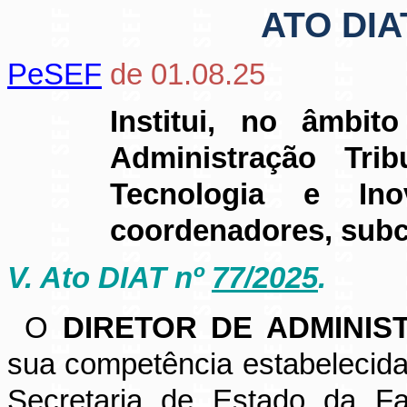
ATO DIA
PeSEF
de 01.08.25
Institui, no âmbi
Administração Tri
Tecnologia e In
coordenadores, subc
V. Ato DIAT nº
77/2025
.
O
DIRETOR DE ADMINIS
sua competência estabelecid
Secretaria de Estado da Fa