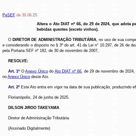
PeSEF
de 30.06.25
Altera o Ato DIAT nº 66, de 29 de 2024, que adota 
bebidas quentes (exceto vinhos).
O
DIRETOR DE ADMINISTRAÇÃO TRIBUTÁRIA
, no uso de sua compe
e considerando o disposto no § 3º do art. 41 da Lei n° 10.297, de 26 de
pela Portaria SEF nº 182, de 30 de novembro de 2007,
RESOLVE:
Art. 1º
O
Anexo Único
do
Ato DIAT nº 66
, de 29 de novembro de 2024,
no
Anexo Único
deste Ato.
Art. 2º
Este Ato entra em vigor na data de sua publicação, produzindo efe
Florianópolis, 24 de junho de 2025.
DILSON JIROO TAKEYAMA
Diretor de Administração Tributária
(Assinado Digitalmente)