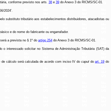
tária, conforme previsto nos arts.
38
e
39
do Anexo 3 do RICMS/SC-01.
66/2024’.
lo substituto tributário aos estabelecimentos distribuidores, atacadistas ou
básico e do nome do fabricante ou engarrafador.
 será a prevista no § 1º do
artigo 254
do Anexo 3 do RICMS/SC-01.
 o interessado solicitar no Sistema de Administração Tributária (SAT) da
e de cálculo será calculada de acordo com inciso IV do
caput
do
art. 19
do