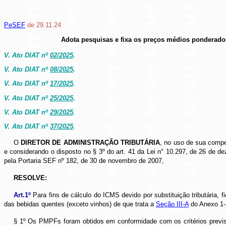
PeSEF
de 29.11.24
Adota pesquisas e fixa os preços médios ponderados
V. Ato DIAT nº
02/2025
.
V. Ato DIAT nº
08/2025
.
V. Ato DIAT nº
17/2025
.
V. Ato DIAT nº
25/2025
.
V. Ato DIAT nº
29/2025
.
V. Ato DIAT nº
37/2025
.
O
DIRETOR DE ADMINISTRAÇÃO TRIBUTÁRIA
, no uso de sua compe
e considerando o disposto no § 3º do art. 41 da Lei n° 10.297, de 26 de
pela Portaria SEF nº 182, de 30 de novembro de 2007,
RESOLVE:
Art.1º
Para fins de cálculo do ICMS devido por substituição tributária
das bebidas quentes (exceto vinhos) de que trata a
Seção III-A
do Anexo 1
§ 1º Os PMPFs foram obtidos em conformidade com os critérios previ