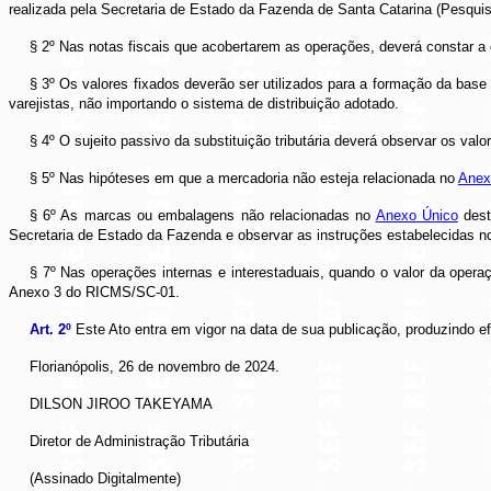
realizada pela Secretaria de Estado da Fazenda de Santa Catarina (Pesquisa
§ 2º Nas notas fiscais que acobertarem as operações, deverá constar a 
§ 3º Os valores fixados deverão ser utilizados para a formação da base d
varejistas, não importando o sistema de distribuição adotado.
§ 4º O sujeito passivo da substituição tributária deverá observar os v
§ 5º Nas hipóteses em que a mercadoria não esteja relacionada no
Anex
§ 6º As marcas ou embalagens não relacionadas no
Anexo Único
dest
Secretaria de Estado da Fazenda e observar as instruções estabelecidas 
§ 7º Nas operações internas e interestaduais, quando o valor da opera
Anexo 3 do RICMS/SC-01.
Art. 2º
Este Ato entra em vigor na data de sua publicação, produzindo e
Florianópolis, 26 de novembro de 2024.
DILSON JIROO TAKEYAMA
Diretor de Administração Tributária
(Assinado Digitalmente)